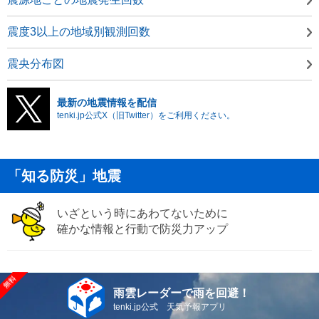
震度3以上の地域別観測回数
震央分布図
最新の地震情報を配信
tenki.jp公式X（旧Twitter）をご利用ください。
「知る防災」地震
いざという時にあわてないために
確かな情報と行動で防災力アップ
雨雲レーダーで雨を回避！
tenki.jp公式 天気予報アプリ