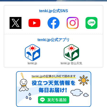
tenki.jp公式SNS
tenki.jp公式アプリ
tenki.jp
tenki.jp 登山天気