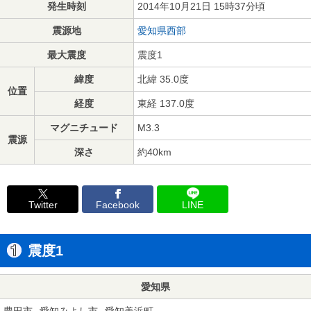
発生時刻
2014年10月21日 15時37分頃
震源地
愛知県西部
最大震度
震度1
緯度
北緯 35.0度
位置
経度
東経 137.0度
マグニチュード
M3.3
震源
深さ
約40km
Twitter
Facebook
LINE
震度1
愛知県
豊田市
愛知みよし市
愛知美浜町