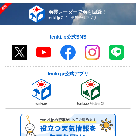
雨雲レーダーで雨を回避！
tenki.jp公式 天気予報アプリ
tenki.jp公式SNS
tenki.jp公式アプリ
tenki.jp
tenki.jp 登山天気