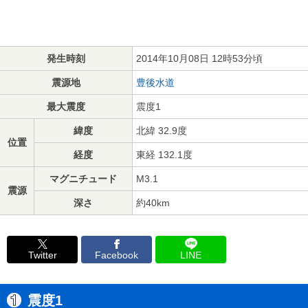
発生時刻
2014年10月08日 12時53分頃
震源地
豊後水道
最大震度
震度1
緯度
北緯 32.9度
位置
経度
東経 132.1度
マグニチュード
M3.1
震源
深さ
約40km
Twitter
Facebook
LINE
震度1