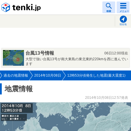
tenki.jp
検索
メニュー
現在地
台風13号情報
06日12:00現在
大型で強い台風13号が南大東島の東北東約220kmを西に進んでい
ます
過去の地震情報
2014年10月08日
12時53分頃発生した地震(最大震度1)
地震情報
2014年10月08日12:57発表