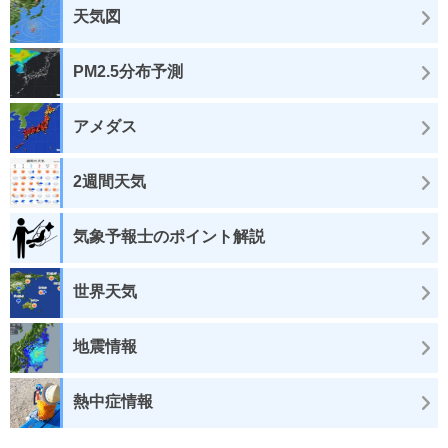
天気図
PM2.5分布予測
アメダス
2週間天気
気象予報士のポイント解説
世界天気
地震情報
熱中症情報