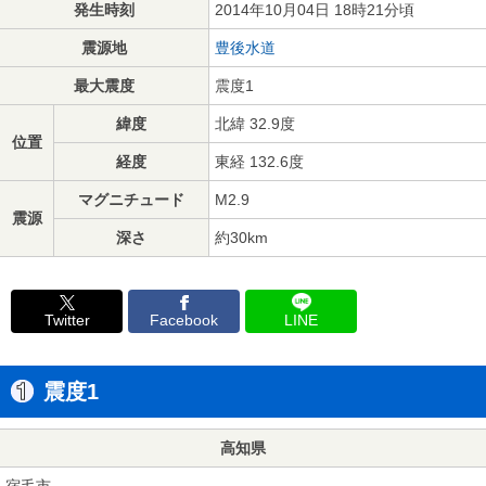
発生時刻
2014年10月04日 18時21分頃
震源地
豊後水道
最大震度
震度1
緯度
北緯 32.9度
位置
経度
東経 132.6度
マグニチュード
M2.9
震源
深さ
約30km
Twitter
Facebook
LINE
震度1
高知県
宿毛市