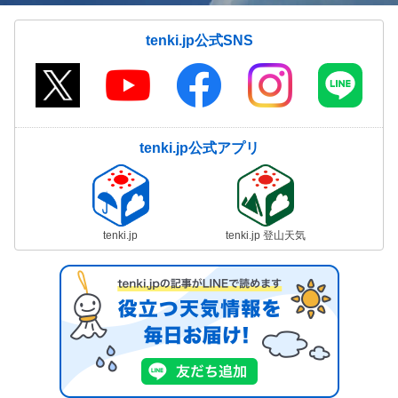
tenki.jp公式SNS
tenki.jp公式アプリ
tenki.jp
tenki.jp 登山天気