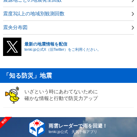
震度3以上の地域別観測回数
震央分布図
最新の地震情報を配信
tenki.jp公式X（旧Twitter）をご利用ください。
「知る防災」地震
いざという時にあわてないために
確かな情報と行動で防災力アップ
雨雲レーダーで雨を回避！
tenki.jp公式 天気予報アプリ