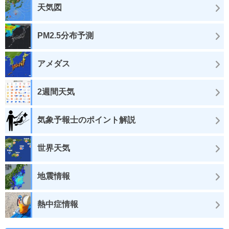
天気図
PM2.5分布予測
アメダス
2週間天気
気象予報士のポイント解説
世界天気
地震情報
熱中症情報