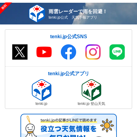
雨雲レーダーで雨を回避！
tenki.jp公式 天気予報アプリ
tenki.jp公式SNS
tenki.jp公式アプリ
tenki.jp
tenki.jp 登山天気