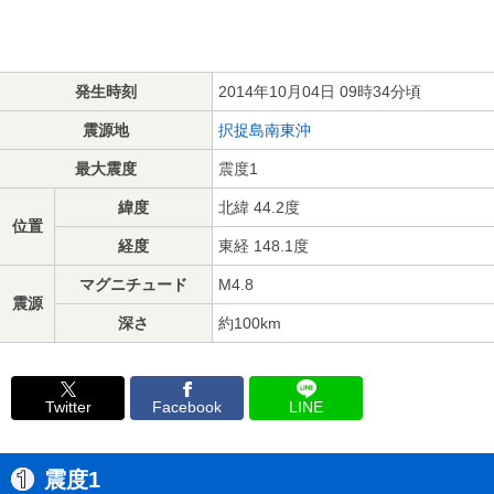
発生時刻
2014年10月04日 09時34分頃
震源地
択捉島南東沖
最大震度
震度1
緯度
北緯 44.2度
位置
経度
東経 148.1度
マグニチュード
M4.8
震源
深さ
約100km
Twitter
Facebook
LINE
震度1