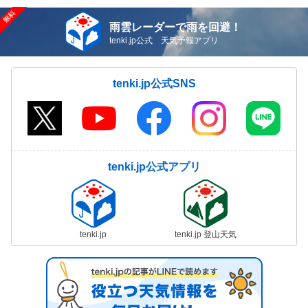
雨雲レーダーで雨を回避！
tenki.jp公式 天気予報アプリ
tenki.jp公式SNS
tenki.jp公式アプリ
tenki.jp
tenki.jp 登山天気