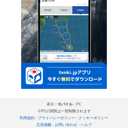
表示：
モバイル
｜
PC
※PCの閲覧は一部制限されます
利用規約
-
プライバシーポリシー
-
クッキーポリシー
広告掲載
-
お問い合わせ
-
ヘルプ