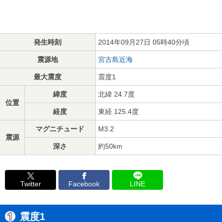
発生時刻
2014年09月27日 05時40分頃
震源地
宮古島近海
最大震度
震度1
緯度
北緯 24.7度
位置
経度
東経 125.4度
マグニチュード
M3.2
震源
深さ
約50km
Twitter
Facebook
LINE
震度1