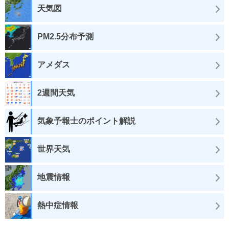
天気図
PM2.5分布予測
アメダス
2週間天気
気象予報士のポイント解説
世界天気
地震情報
熱中症情報