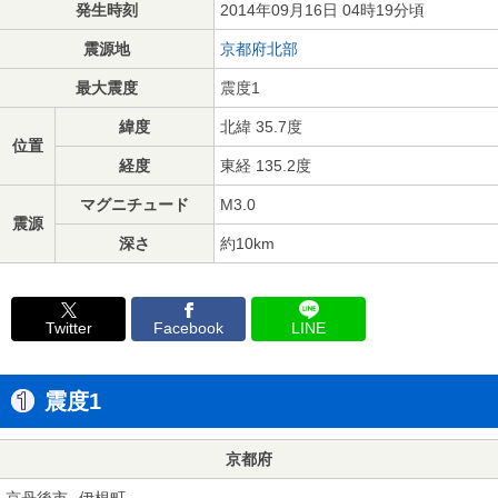
発生時刻
2014年09月16日 04時19分頃
震源地
京都府北部
最大震度
震度1
緯度
北緯 35.7度
位置
経度
東経 135.2度
マグニチュード
M3.0
震源
深さ
約10km
Twitter
Facebook
LINE
震度1
京都府
京丹後市
伊根町