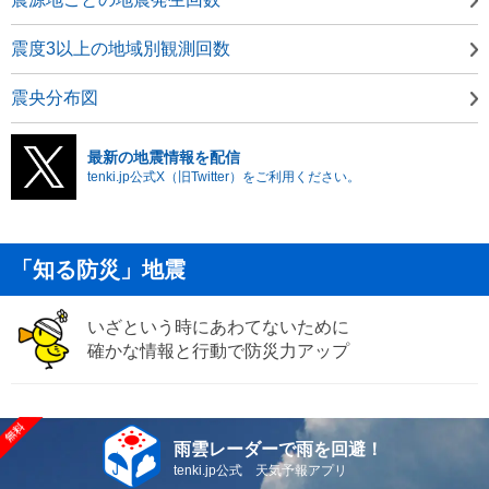
震度3以上の地域別観測回数
震央分布図
最新の地震情報を配信
tenki.jp公式X（旧Twitter）をご利用ください。
「知る防災」地震
いざという時にあわてないために
確かな情報と行動で防災力アップ
雨雲レーダーで雨を回避！
tenki.jp公式 天気予報アプリ