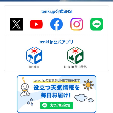
tenki.jp公式SNS
tenki.jp公式アプリ
tenki.jp
tenki.jp 登山天気