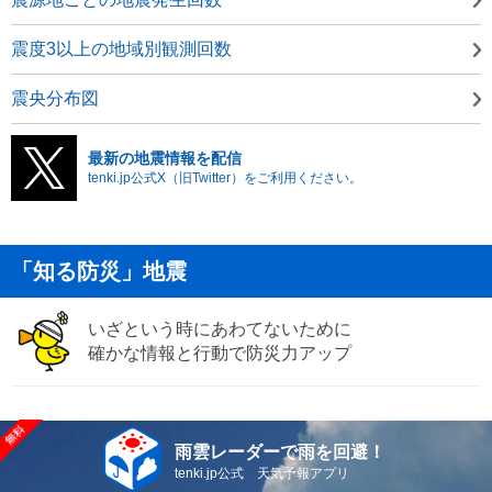
震度3以上の地域別観測回数
震央分布図
最新の地震情報を配信
tenki.jp公式X（旧Twitter）をご利用ください。
「知る防災」地震
いざという時にあわてないために
確かな情報と行動で防災力アップ
雨雲レーダーで雨を回避！
tenki.jp公式 天気予報アプリ