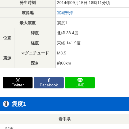
発生時刻
2014年09月15日 18時11分頃
震源地
宮城県沖
最大震度
震度1
緯度
北緯 38.4度
位置
経度
東経 141.9度
マグニチュード
M3.5
震源
深さ
約60km
Twitter
Facebook
LINE
震度1
岩手県
一関市