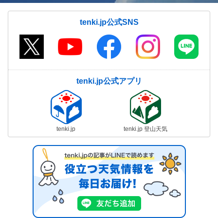
tenki.jp公式SNS
tenki.jp公式アプリ
tenki.jp
tenki.jp 登山天気