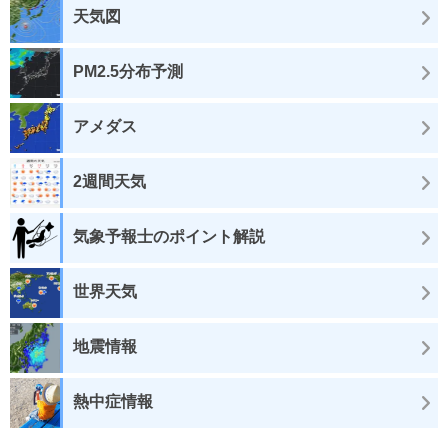
天気図
PM2.5分布予測
アメダス
2週間天気
気象予報士のポイント解説
世界天気
地震情報
熱中症情報