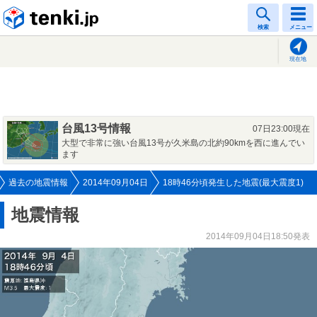
tenki.jp
検索
メニュー
現在地
台風13号情報
07日23:00現在
大型で非常に強い台風13号が久米島の北約90kmを西に進んでい
ます
過去の地震情報
2014年09月04日
18時46分頃発生した地震(最大震度1)
地震情報
2014年09月04日18:50発表