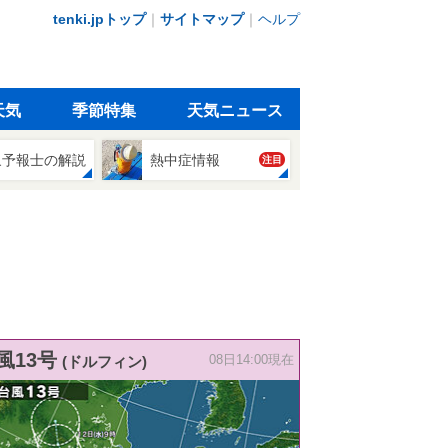
tenki.jpトップ
｜
サイトマップ
｜
ヘルプ
天気
季節特集
天気ニュース
象予報士の解説
熱中症情報
注目
風13号
(ドルフィン)
08日14:00現在