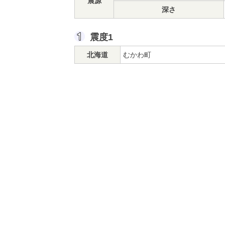
震源
深さ
震度1
北海道
むかわ町