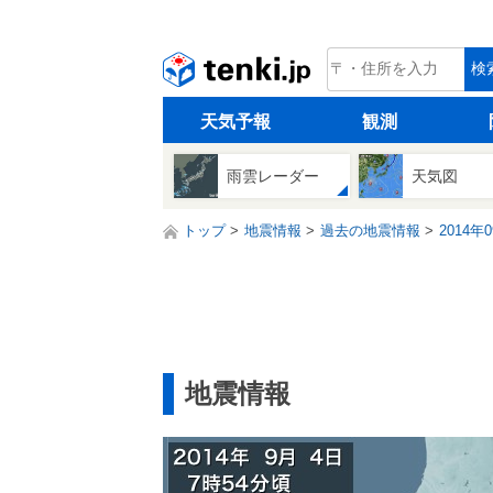
tenki.jp
検
天気予報
観測
雨雲レーダー
天気図
トップ
地震情報
過去の地震情報
2014年
地震情報