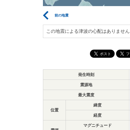
前の地震
この地震による津波の心配はありません
発生時刻
震源地
最大震度
緯度
位置
経度
マグニチュード