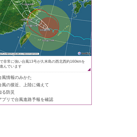
で非常に強い台風13号が久米島の西北西約160kmを
進んでいます
台風情報のみかた
台風の接近、上陸に備えて
知る防災
アプリで台風進路予報を確認