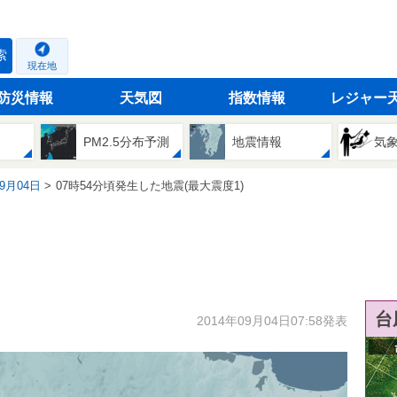
索
現在地
防災情報
天気図
指数情報
レジャー
PM2.5分布予測
地震情報
気
09月04日
07時54分頃発生した地震(最大震度1)
台
2014年09月04日07:58発表