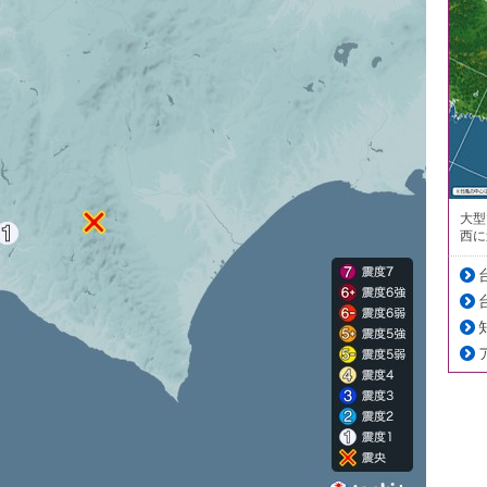
大型
西に