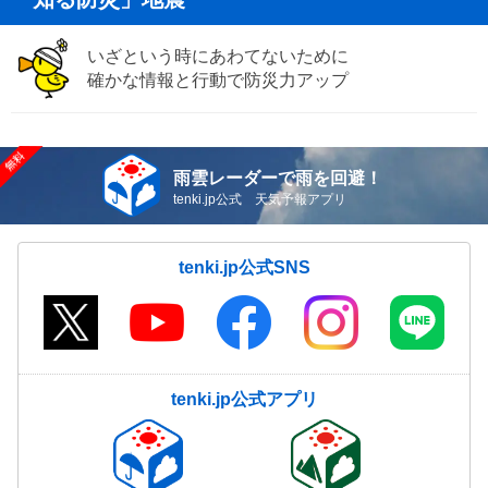
いざという時にあわてないために
確かな情報と行動で防災力アップ
雨雲レーダーで雨を回避！
tenki.jp公式 天気予報アプリ
tenki.jp公式SNS
tenki.jp公式アプリ