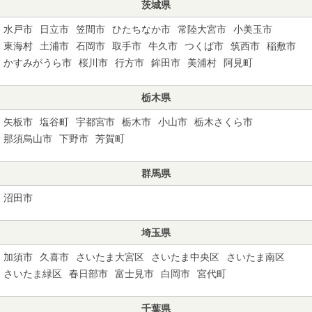
茨城県
水戸市
日立市
笠間市
ひたちなか市
常陸大宮市
小美玉市
東海村
土浦市
石岡市
取手市
牛久市
つくば市
筑西市
稲敷市
かすみがうら市
桜川市
行方市
鉾田市
美浦村
阿見町
栃木県
矢板市
塩谷町
宇都宮市
栃木市
小山市
栃木さくら市
那須烏山市
下野市
芳賀町
群馬県
沼田市
埼玉県
加須市
久喜市
さいたま大宮区
さいたま中央区
さいたま南区
さいたま緑区
春日部市
富士見市
白岡市
宮代町
千葉県