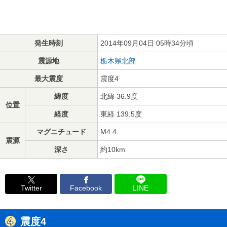
発生時刻
2014年09月04日 05時34分頃
震源地
栃木県北部
最大震度
震度4
緯度
北緯 36.9度
位置
経度
東経 139.5度
マグニチュード
M4.4
震源
深さ
約10km
Twitter
Facebook
LINE
震度4