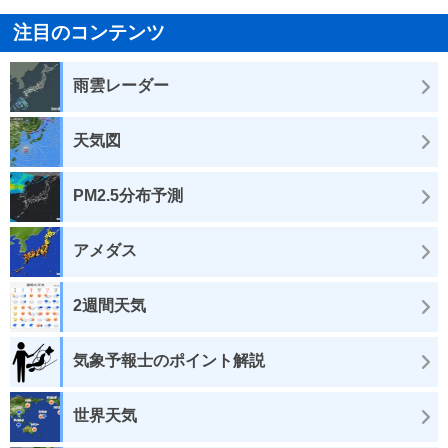
注目のコンテンツ
雨雲レーダー
天気図
PM2.5分布予測
アメダス
2週間天気
気象予報士のポイント解説
世界天気