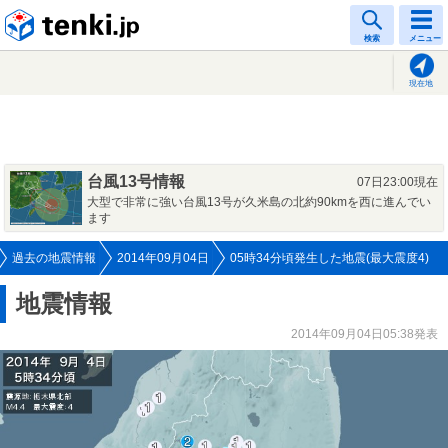
tenki.jp
検索
メニュー
現在地
台風13号情報
07日23:00現在
大型で非常に強い台風13号が久米島の北約90kmを西に進んでい
ます
過去の地震情報
2014年09月04日
05時34分頃発生した地震(最大震度4)
地震情報
2014年09月04日05:38発表