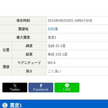
発生時刻
2014年08月29日 18時47分頃
震源地
日向灘
最大震度
震度1
緯度
北緯 32.1度
位置
経度
東経 132.1度
マグニチュード
M3.6
震源
深さ
ごく浅い
Twitter
Facebook
LINE
震度1