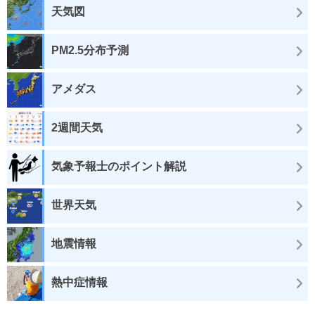
天気図
PM2.5分布予測
アメダス
2週間天気
気象予報士のポイント解説
世界天気
地震情報
熱中症情報