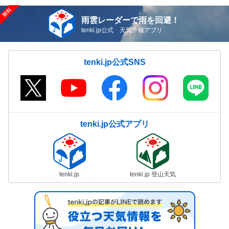
雨雲レーダーで雨を回避！
tenki.jp公式 天気予報アプリ
tenki.jp公式SNS
tenki.jp公式アプリ
tenki.jp
tenki.jp 登山天気