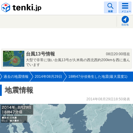
tenki.jp
検索
メニュー
現在地
台風13号情報
08日20:00現在
大型で非常に強い台風13号が久米島の西北西約200kmを西に進ん
でいます
過去の地震情報
2014年08月29日
18時47分頃発生した地震(最大震度1)
地震情報
2014年08月29日18:50発表