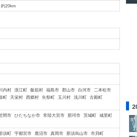
約20km
川内村
浪江町
飯舘村
福島市
郡山市
白河市
二本松市
俣町
天栄村
西郷村
矢祭町
玉川村
浅川町
古殿町
2
笠間市
ひたちなか市
常陸大宮市
那珂市
茨城町
城里町
那須町
宇都宮市
鹿沼市
真岡市
那須烏山市
市貝町