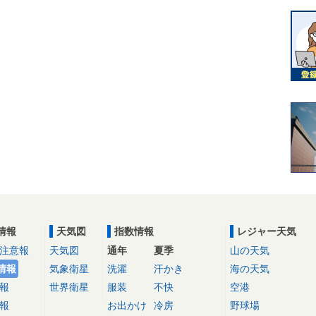
情報
天気図
指数情報
レジャー天気
注意報
天気図
通年
夏季
山の天気
情報
気象衛星
洗濯
汗かき
海の天気
報
世界衛星
服装
不快
空港
報
お出かけ
冷房
野球場