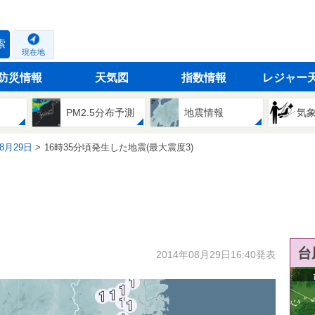
索
現在地
防災情報
天気図
指数情報
レジャー
PM2.5分布予測
地震情報
気
08月29日
16時35分頃発生した地震(最大震度3)
台
2014年08月29日16:40発表