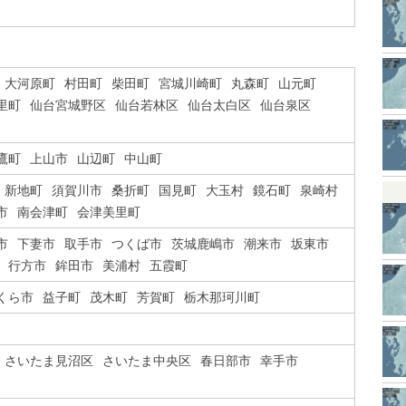
大河原町
村田町
柴田町
宮城川崎町
丸森町
山元町
里町
仙台宮城野区
仙台若林区
仙台太白区
仙台泉区
鷹町
上山市
山辺町
中山町
新地町
須賀川市
桑折町
国見町
大玉村
鏡石町
泉崎村
市
南会津町
会津美里町
市
下妻市
取手市
つくば市
茨城鹿嶋市
潮来市
坂東市
行方市
鉾田市
美浦村
五霞町
くら市
益子町
茂木町
芳賀町
栃木那珂川町
さいたま見沼区
さいたま中央区
春日部市
幸手市