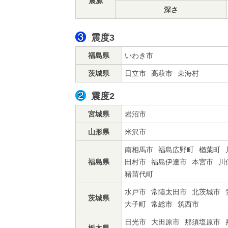
震源
深さ
震度3
福島県
いわき市
茨城県
日立市
高萩市
東海村
震度2
宮城県
岩沼市
山形県
米沢市
南相馬市
福島広野町
楢葉町
福島県
田村市
福島伊達市
本宮市
川
猪苗代町
水戸市
常陸太田市
北茨城市
茨城県
大子町
常総市
筑西市
日光市
大田原市
那須塩原市