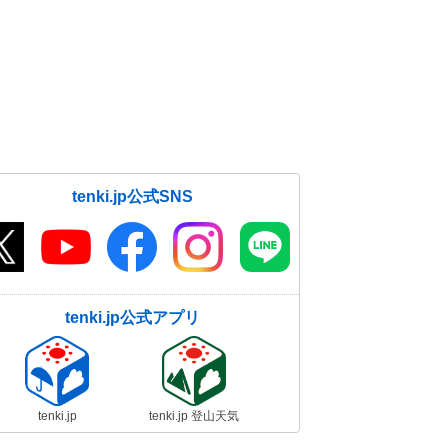
tenki.jp公式SNS
tenki.jp公式アプリ
tenki.jp
tenki.jp 登山天気