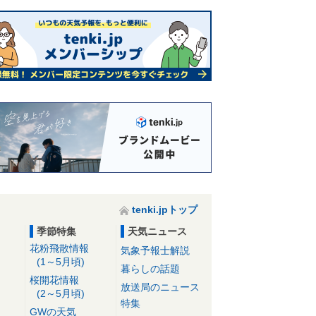
tenki.jpトップ
季節特集
天気ニュース
花粉飛散情報
気象予報士解説
(1～5月頃)
暮らしの話題
桜開花情報
放送局のニュース
(2～5月頃)
特集
GWの天気