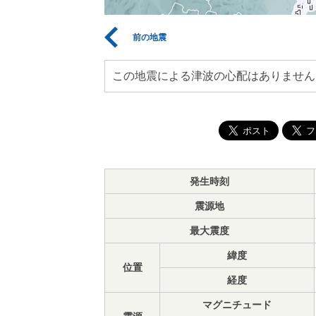
前の地震
この地震による津波の心配はありません
発生時刻
震源地
最大震度
緯度
位置
経度
マグニチュード