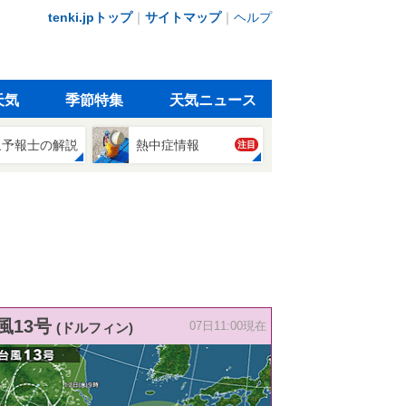
tenki.jpトップ
｜
サイトマップ
｜
ヘルプ
天気
季節特集
天気ニュース
象予報士の解説
熱中症情報
注目
風13号
(ドルフィン)
07日11:00現在