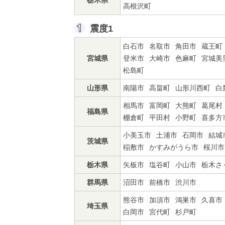
栃木県
高根沢町
震度1
白石市
名取市
角田市
蔵王町
宮城県
登米市
大崎市
色麻町
宮城美
松島町
山形県
南陽市
高畠町
山形川西町
白
相馬市
富岡町
大熊町
葛尾村
福島県
棚倉町
平田村
小野町
喜多方
小美玉市
土浦市
石岡市
結城
茨城県
稲敷市
かすみがうら市
桜川市
栃木県
矢板市
塩谷町
小山市
栃木さ
群馬県
沼田市
前橋市
渋川市
熊谷市
加須市
鴻巣市
久喜市
埼玉県
白岡市
宮代町
杉戸町