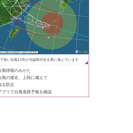
で強い台風13号が与論島付近を西に進んでいます
台風情報のみかた
台風の接近、上陸に備えて
知る防災
アプリで台風進路予報を確認