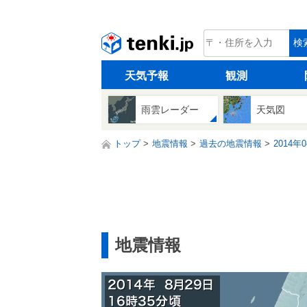
tenki.jp
検
天気予報
観測
雨雲レーダー
天気図
トップ
地震情報
過去の地震情報
2014年
地震情報