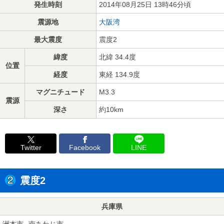
発生時刻
2014年08月25日 13時46分頃
震源地
大阪湾
最大震度
震度2
緯度
北緯 34.4度
位置
経度
東経 134.9度
マグニチュード
M3.3
震源
深さ
約10km
Twitter
Facebook
LINE
震度2
兵庫県
洲本市
南あわじ市