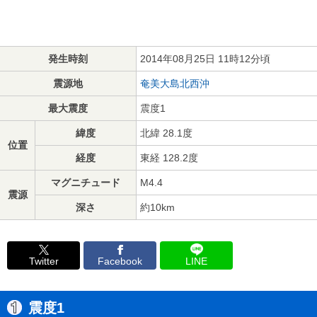
発生時刻
2014年08月25日 11時12分頃
震源地
奄美大島北西沖
最大震度
震度1
緯度
北緯 28.1度
位置
経度
東経 128.2度
マグニチュード
M4.4
震源
深さ
約10km
Twitter
Facebook
LINE
震度1