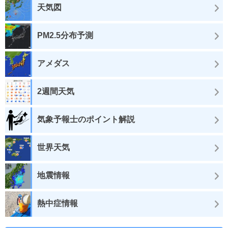
天気図
PM2.5分布予測
アメダス
2週間天気
気象予報士のポイント解説
世界天気
地震情報
熱中症情報