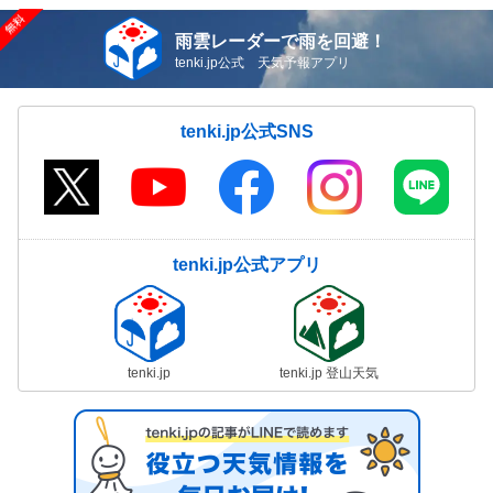
雨雲レーダーで雨を回避！
tenki.jp公式 天気予報アプリ
tenki.jp公式SNS
tenki.jp公式アプリ
tenki.jp
tenki.jp 登山天気