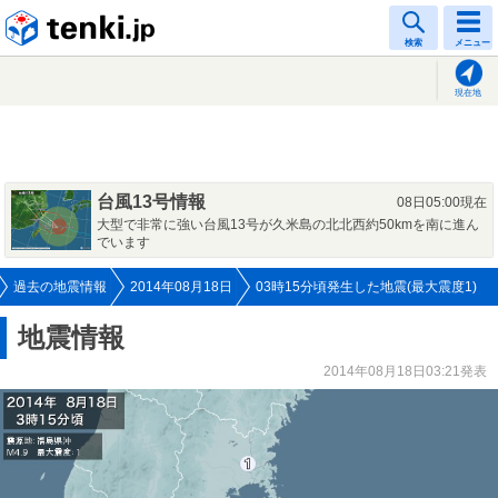
tenki.jp
検索
メニュー
現在地
台風13号情報
08日05:00現在
大型で非常に強い台風13号が久米島の北北西約50kmを南に進ん
でいます
過去の地震情報
2014年08月18日
03時15分頃発生した地震(最大震度1)
地震情報
2014年08月18日03:21発表