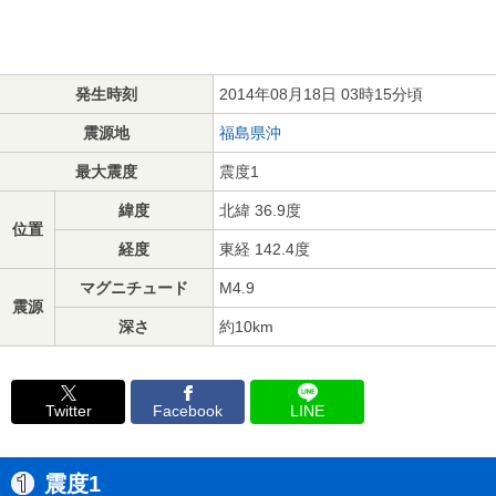
発生時刻
2014年08月18日 03時15分頃
震源地
福島県沖
最大震度
震度1
緯度
北緯 36.9度
位置
経度
東経 142.4度
マグニチュード
M4.9
震源
深さ
約10km
Twitter
Facebook
LINE
震度1