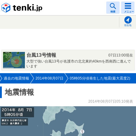
tenki.jp
検索
メニュー
現在地
台風13号情報
07日13:00現在
大型で強い台風13号が名護市の北北東約40kmを西南西に進んで
います
過去の地震情報
2014年08月07日
05時05分頃発生した地震(最大震度2)
地震情報
2014年08月07日05:10発表