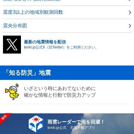
震度3以上の地域別観測回数
震央分布図
最新の地震情報を配信
tenki.jp公式X（旧Twitter）をご利用ください。
「知る防災」地震
いざという時にあわてないために
確かな情報と行動で防災力アップ
雨雲レーダーで雨を回避！
tenki.jp公式 天気予報アプリ