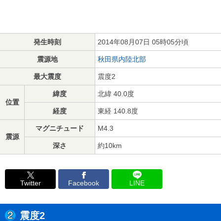
発生時刻
2014年08月07日 05時05分頃
震源地
秋田県内陸北部
最大震度
震度2
緯度
北緯 40.0度
位置
経度
東経 140.8度
マグニチュード
M4.3
震源
深さ
約10km
Twitter
Facebook
LINE
震度2