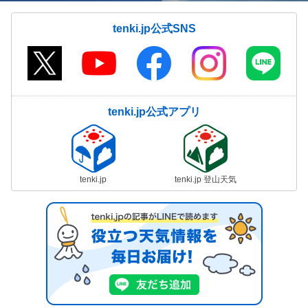
tenki.jp公式SNS
tenki.jp公式アプリ
tenki.jp
tenki.jp 登山天気