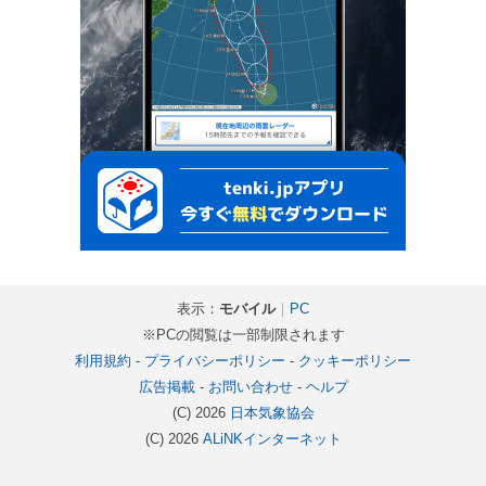
表示：
モバイル
｜
PC
※PCの閲覧は一部制限されます
利用規約
-
プライバシーポリシー
-
クッキーポリシー
広告掲載
-
お問い合わせ
-
ヘルプ
(C) 2026
日本気象協会
(C) 2026
ALiNKインターネット