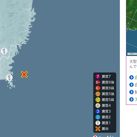
大型
んで