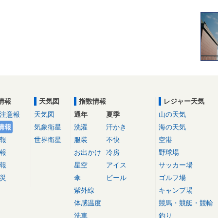
情報
天気図
指数情報
レジャー天気
注意報
天気図
通年
夏季
山の天気
情報
気象衛星
洗濯
汗かき
海の天気
報
世界衛星
服装
不快
空港
報
お出かけ
冷房
野球場
報
星空
アイス
サッカー場
災
傘
ビール
ゴルフ場
紫外線
キャンプ場
体感温度
競馬・競艇・競輪
洗車
釣り