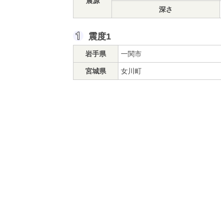
震源
深さ
震度1
岩手県
一関市
宮城県
女川町