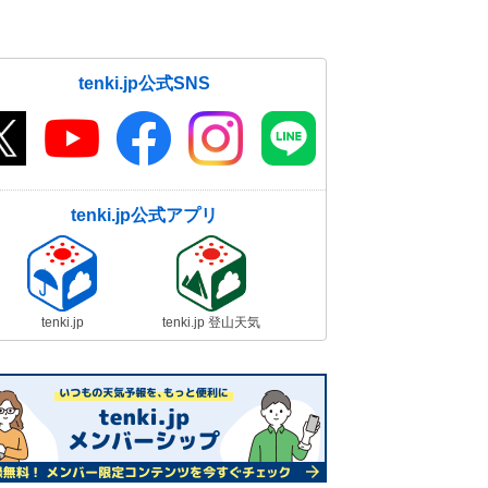
tenki.jp公式SNS
tenki.jp公式アプリ
tenki.jp
tenki.jp 登山天気