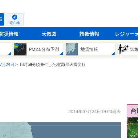
索
現在地
防災情報
天気図
指数情報
レジャー
PM2.5分布予測
地震情報
気
07月24日
18時59分頃発生した地震(最大震度1)
台
2014年07月24日19:03発表