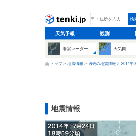
tenki.jp
検
天気予報
観測
雨雲レーダー
天気図
トップ
地震情報
過去の地震情報
2014年
地震情報