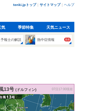
tenki.jpトップ
｜
サイトマップ
｜
ヘルプ
天気
季節特集
天気ニュース
象予報士の解説
熱中症情報
注目
風13号
(ドルフィン)
07日17:00現在