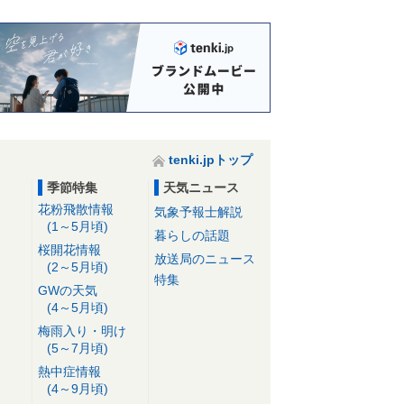
tenki.jpトップ
季節特集
天気ニュース
花粉飛散情報
気象予報士解説
(1～5月頃)
暮らしの話題
桜開花情報
放送局のニュース
(2～5月頃)
特集
GWの天気
(4～5月頃)
梅雨入り・明け
(5～7月頃)
熱中症情報
(4～9月頃)