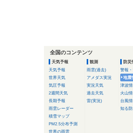
全国のコンテンツ
天気予報
観測
防災
天気予報
雨雲(過去)
警報・
世界天気
アメダス実況
地震
気圧予報
実況天気
津波情
2週間天気
過去天気
火山情
長期予報
雷(実況)
台風情
雨雲レーダー
知る防
積雪マップ
PM2.5分布予測
世界の雨雲