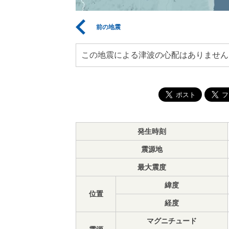
前の地震
この地震による津波の心配はありません
発生時刻
震源地
最大震度
緯度
位置
経度
マグニチュード