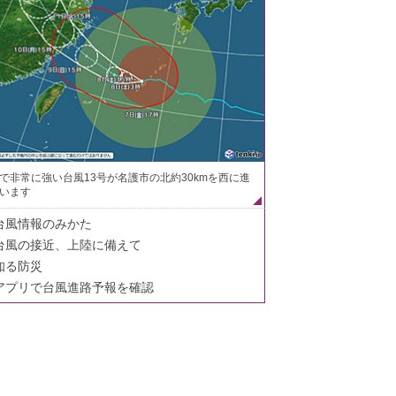
で非常に強い台風13号が名護市の北約30kmを西に進
います
台風情報のみかた
台風の接近、上陸に備えて
知る防災
アプリで台風進路予報を確認