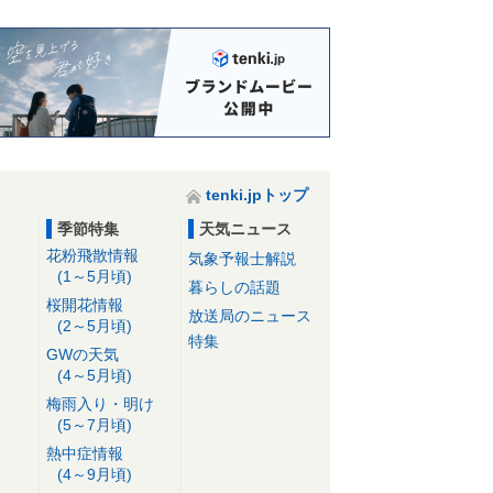
tenki.jpトップ
季節特集
天気ニュース
花粉飛散情報
気象予報士解説
(1～5月頃)
暮らしの話題
桜開花情報
放送局のニュース
(2～5月頃)
特集
GWの天気
(4～5月頃)
梅雨入り・明け
(5～7月頃)
熱中症情報
(4～9月頃)