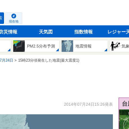
索
現在地
防災情報
天気図
指数情報
レジャー
PM2.5分布予測
地震情報
気
07月24日
15時23分頃発生した地震(最大震度1)
台
2014年07月24日15:26発表