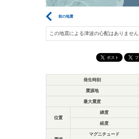
前の地震
この地震による津波の心配はありません
発生時刻
震源地
最大震度
緯度
位置
経度
マグニチュード