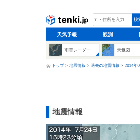
tenki.jp
検
天気予報
観測
雨雲レーダー
天気図
トップ
地震情報
過去の地震情報
2014年
地震情報