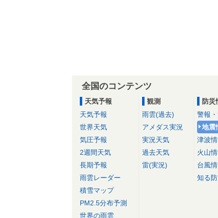
全国のコンテンツ
天気予報
観測
防災
天気予報
雨雲(過去)
警報・
世界天気
アメダス実況
地震
気圧予報
実況天気
津波情
2週間天気
過去天気
火山情
長期予報
雷(実況)
台風情
雨雲レーダー
知る防
積雪マップ
PM2.5分布予測
世界の雨雲