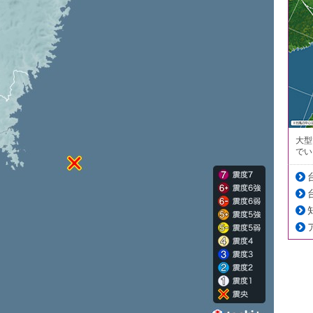
大型
でい