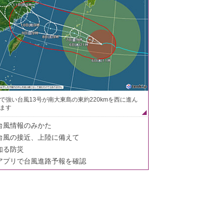
で強い台風13号が南大東島の東約220kmを西に進ん
ます
台風情報のみかた
台風の接近、上陸に備えて
知る防災
アプリで台風進路予報を確認