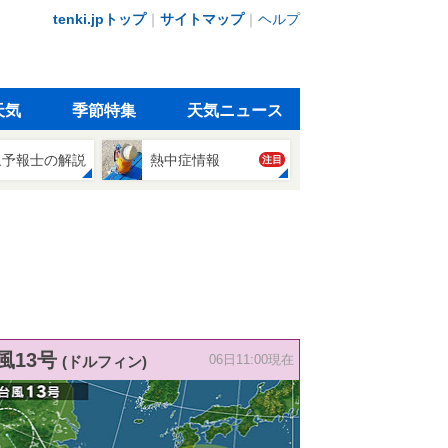
tenki.jpトップ
｜
サイトマップ
｜
ヘルプ
天気
季節特集
天気ニュース
象予報士の解説
熱中症情報
注目
風13号
(ドルフィン)
06日11:00現在