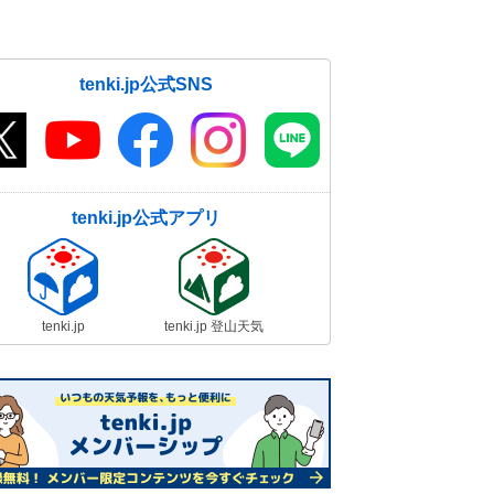
tenki.jp公式SNS
tenki.jp公式アプリ
tenki.jp
tenki.jp 登山天気