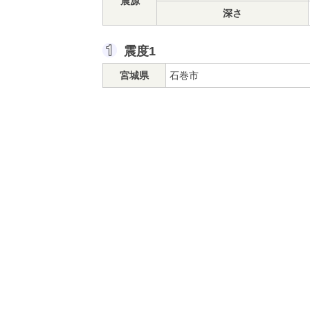
震源
深さ
震度1
宮城県
石巻市