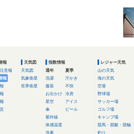
情報
天気図
指数情報
レジャー天気
注意報
天気図
通年
夏季
山の天気
情報
気象衛星
洗濯
汗かき
海の天気
報
世界衛星
服装
不快
空港
報
お出かけ
冷房
野球場
報
星空
アイス
サッカー場
災
傘
ビール
ゴルフ場
紫外線
キャンプ場
体感温度
競馬・競艇・競輪
洗車
釣り