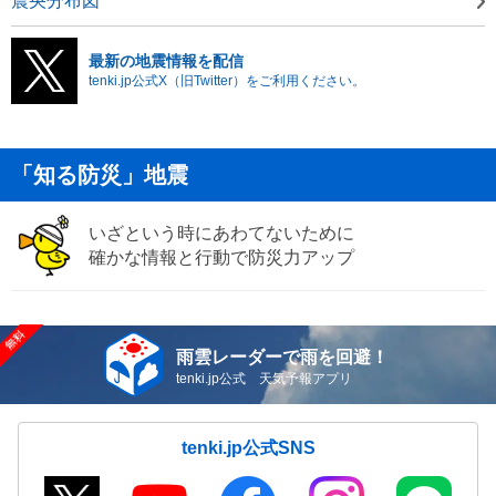
震央分布図
最新の地震情報を配信
tenki.jp公式X（旧Twitter）をご利用ください。
「知る防災」地震
いざという時にあわてないために
確かな情報と行動で防災力アップ
雨雲レーダーで雨を回避！
tenki.jp公式 天気予報アプリ
tenki.jp公式SNS