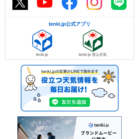
tenki.jp公式アプリ
tenki.jp
tenki.jp 登山天気