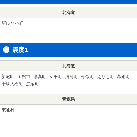
北海道
新ひだか町
震度1
北海道
新冠町
函館市
厚真町
安平町
浦河町
様似町
えりも町
幕別町
十勝大樹町
広尾町
青森県
東通村