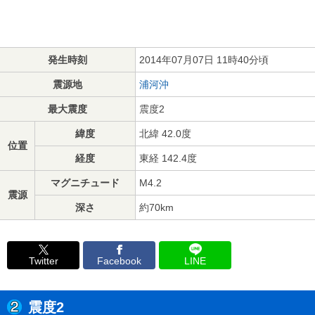
発生時刻
2014年07月07日 11時40分頃
震源地
浦河沖
最大震度
震度2
緯度
北緯 42.0度
位置
経度
東経 142.4度
マグニチュード
M4.2
震源
深さ
約70km
Twitter
Facebook
LINE
震度2