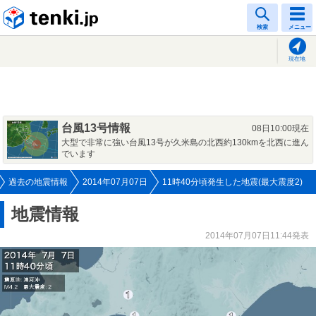
tenki.jp
検索
メニュー
現在地
台風13号情報
08日10:00現在
大型で非常に強い台風13号が久米島の北西約130kmを北西に進ん
でいます
過去の地震情報
2014年07月07日
11時40分頃発生した地震(最大震度2)
地震情報
2014年07月07日11:44発表