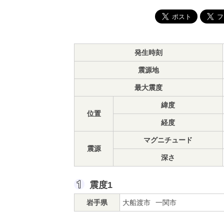
発生時刻
震源地
最大震度
緯度
位置
経度
マグニチュード
震源
深さ
震度1
岩手県
大船渡市
一関市