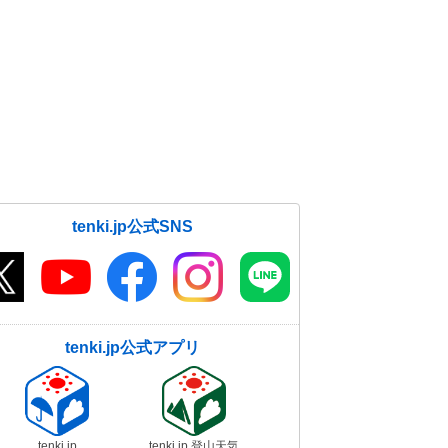
tenki.jp公式SNS
tenki.jp公式アプリ
tenki.jp
tenki.jp 登山天気