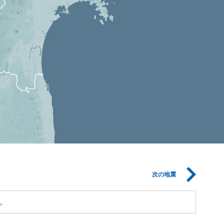
次の地震
。