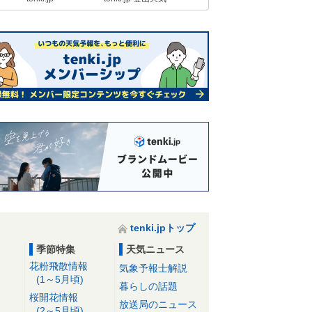
tenki.jpトップ
季節特集
天気ニュース
花粉飛散情報
気象予報士解説
(1～5月頃)
暮らしの話題
桜開花情報
放送局のニュース
(2～5月頃)