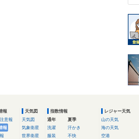
情報
天気図
指数情報
レジャー天気
注意報
天気図
通年
夏季
山の天気
情報
気象衛星
洗濯
汗かき
海の天気
報
世界衛星
服装
不快
空港