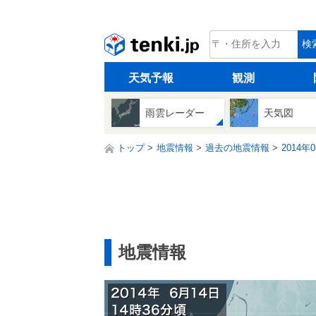
tenki.jp
検
天気予報
観測
雨雲レーダー
天気図
トップ
地震情報
過去の地震情報
2014年
地震情報