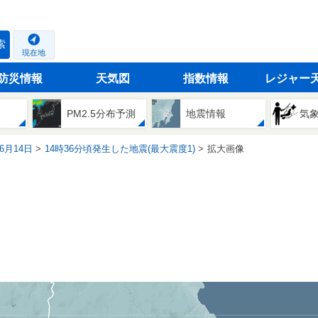
索
現在地
防災情報
天気図
指数情報
レジャー
PM2.5分布予測
地震情報
気
06月14日
14時36分頃発生した地震(最大震度1)
拡大画像