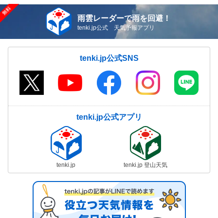
雨雲レーダーで雨を回避！
tenki.jp公式 天気予報アプリ
tenki.jp公式SNS
tenki.jp公式アプリ
tenki.jp
tenki.jp 登山天気