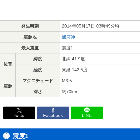
発生時刻
2014年05月17日 03時49分頃
震源地
浦河沖
最大震度
震度1
緯度
北緯 41.9度
位置
経度
東経 142.5度
マグニチュード
M3.5
震源
深さ
約70km
Twitter
Facebook
LINE
震度1