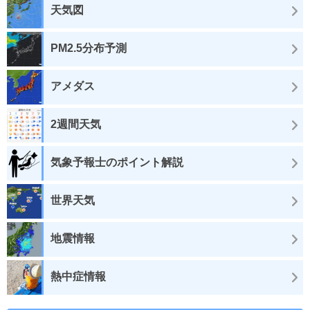
天気図
PM2.5分布予測
アメダス
2週間天気
気象予報士のポイント解説
世界天気
地震情報
熱中症情報