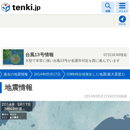
tenki.jp
検索
メニュー
現在地
台風13号情報
07日16:00現在
大型で非常に強い台風13号が名護市付近を西に進んでいます
過去の地震情報
2014年05月17日
03時49分頃発生した地震(最大震度1)
地震情報
2014年05月17日03:53発表