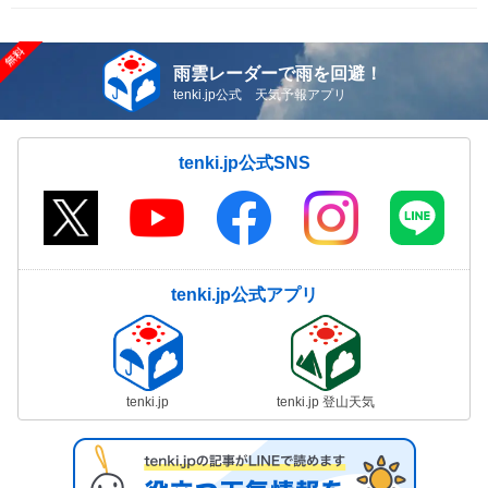
雨雲レーダーで雨を回避！
tenki.jp公式 天気予報アプリ
tenki.jp公式SNS
tenki.jp公式アプリ
tenki.jp
tenki.jp 登山天気