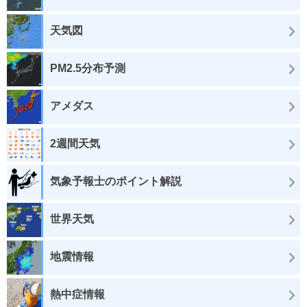
天気図
PM2.5分布予測
アメダス
2週間天気
気象予報士のポイント解説
世界天気
地震情報
熱中症情報