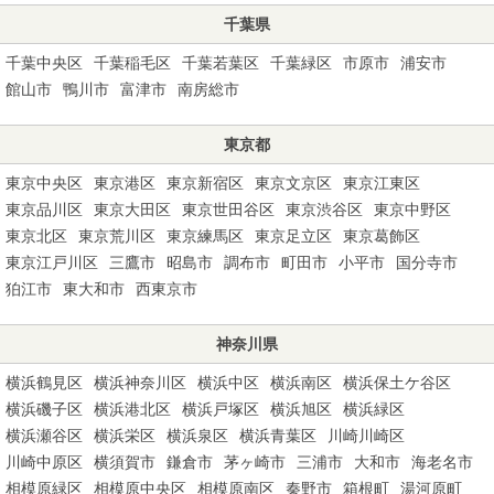
千葉県
千葉中央区
千葉稲毛区
千葉若葉区
千葉緑区
市原市
浦安市
館山市
鴨川市
富津市
南房総市
東京都
東京中央区
東京港区
東京新宿区
東京文京区
東京江東区
東京品川区
東京大田区
東京世田谷区
東京渋谷区
東京中野区
東京北区
東京荒川区
東京練馬区
東京足立区
東京葛飾区
東京江戸川区
三鷹市
昭島市
調布市
町田市
小平市
国分寺市
狛江市
東大和市
西東京市
神奈川県
横浜鶴見区
横浜神奈川区
横浜中区
横浜南区
横浜保土ケ谷区
横浜磯子区
横浜港北区
横浜戸塚区
横浜旭区
横浜緑区
横浜瀬谷区
横浜栄区
横浜泉区
横浜青葉区
川崎川崎区
川崎中原区
横須賀市
鎌倉市
茅ヶ崎市
三浦市
大和市
海老名市
相模原緑区
相模原中央区
相模原南区
秦野市
箱根町
湯河原町