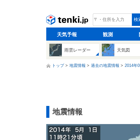
tenki.jp
検
天気予報
観測
雨雲レーダー
天気図
トップ
地震情報
過去の地震情報
2014年
地震情報