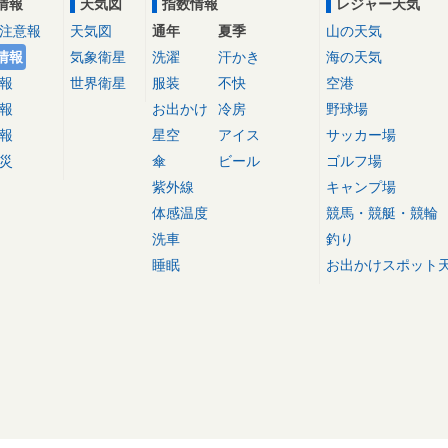
情報
天気図
指数情報
レジャー天気
注意報
天気図
通年
夏季
山の天気
情報
気象衛星
洗濯
汗かき
海の天気
報
世界衛星
服装
不快
空港
報
お出かけ
冷房
野球場
報
星空
アイス
サッカー場
災
傘
ビール
ゴルフ場
紫外線
キャンプ場
体感温度
競馬・競艇・競輪
洗車
釣り
睡眠
お出かけスポット