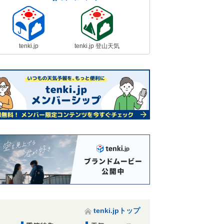
tenki.jp
tenki.jp 登山天気
tenki.jpトップ