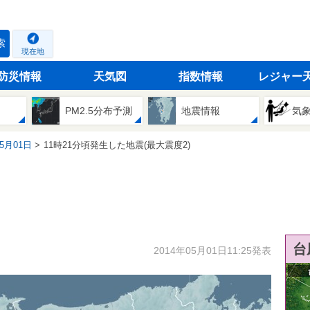
索
現在地
防災情報
天気図
指数情報
レジャー
PM2.5分布予測
地震情報
気
05月01日
11時21分頃発生した地震(最大震度2)
台
2014年05月01日11:25発表