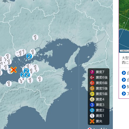
大型
西に