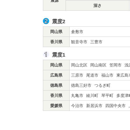
震源
深さ
震度2
岡山県
倉敷市
香川県
観音寺市
三豊市
震度1
岡山県
岡山北区
岡山南区
笠岡市
浅
広島県
三原市
尾道市
福山市
東広島
徳島県
徳島三好市
つるぎ町
香川県
丸亀市
綾川町
琴平町
多度津
愛媛県
今治市
新居浜市
四国中央市