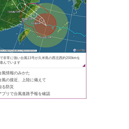
で非常に強い台風13号が久米島の西北西約200kmを
進んでいます
台風情報のみかた
台風の接近、上陸に備えて
知る防災
アプリで台風進路予報を確認