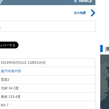
次の地震
。
2014年05月01日 11時21分頃
瀬戸内海中部
震度2
北緯 34.2度
東経 133.4度
M3.7