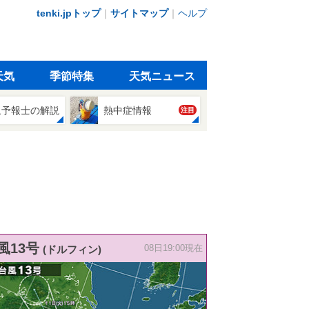
tenki.jpトップ
｜
サイトマップ
｜
ヘルプ
天気
季節特集
天気ニュース
象予報士の解説
熱中症情報
注目
風13号
(ドルフィン)
08日19:00現在