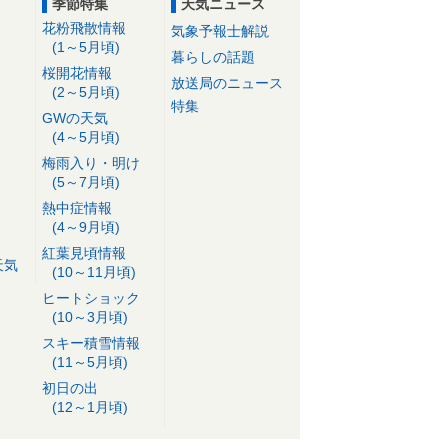
季節特集
天気ニュース
花粉飛散情報
気象予報士解説
(1～5月頃)
暮らしの話題
桜開花情報
放送局のニュース
(2～5月頃)
特集
GWの天気
(4～5月頃)
梅雨入り・明け
(5～7月頃)
熱中症情報
(4～9月頃)
紅葉見頃情報
天気
(10～11月頃)
ヒートショック
(10～3月頃)
スキー積雪情報
(11～5月頃)
初日の出
(12～1月頃)