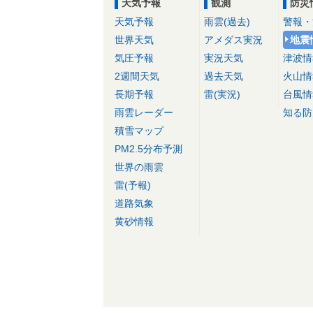
天気予報
観測
防災
天気予報
雨雲(過去)
警報・
世界天気
アメダス実況
地震
気圧予報
実況天気
津波情
2週間天気
過去天気
火山情
長期予報
雷(実況)
台風情
雨雲レーダー
知る防
積雪マップ
PM2.5分布予測
世界の雨雲
雷(予報)
道路気象
黄砂情報