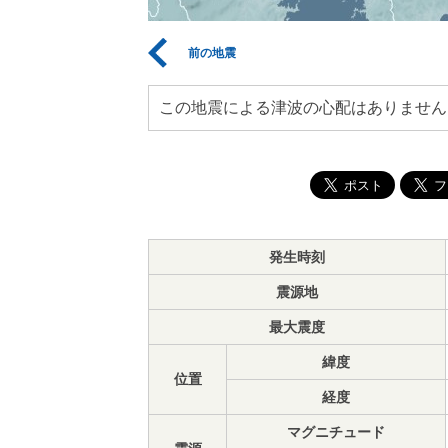
前の地震
この地震による津波の心配はありません
発生時刻
震源地
最大震度
緯度
位置
経度
マグニチュード