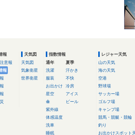
情報
天気図
指数情報
レジャー天気
注意報
天気図
通年
夏季
山の天気
情報
気象衛星
洗濯
汗かき
海の天気
報
世界衛星
服装
不快
空港
報
お出かけ
冷房
野球場
報
星空
アイス
サッカー場
災
傘
ビール
ゴルフ場
紫外線
キャンプ場
体感温度
競馬・競艇・競輪
洗車
釣り
睡眠
お出かけスポット