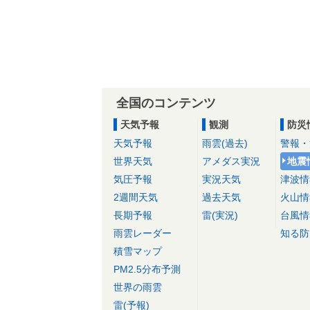
全国のコンテンツ
天気予報
観測
防災
天気予報
雨雲(過去)
警報・
世界天気
アメダス実況
地震
気圧予報
実況天気
津波情
2週間天気
過去天気
火山情
長期予報
雷(実況)
台風情
雨雲レーダー
知る防
積雪マップ
PM2.5分布予測
世界の雨雲
雷(予報)