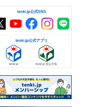
tenki.jp公式SNS
tenki.jp公式アプリ
tenki.jp
tenki.jp 登山天気