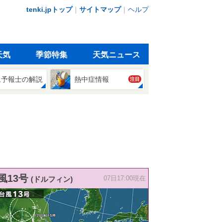
tenki.jpトップ
｜
サイトマップ
｜
ヘルプ
天気
季節特集
天気ニュース
象予報士の解説
熱中症情報
注目
風13号
(ドルフィン)
07日17:00現在