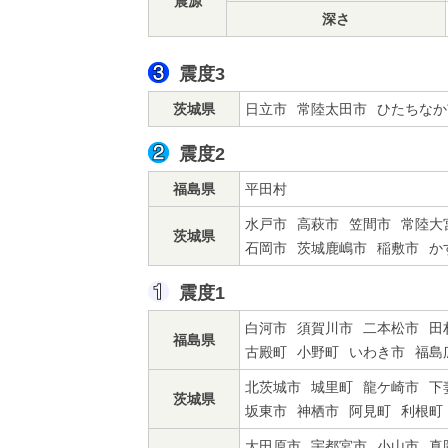
震源
深さ
震度3
茨城県
日立市
常陸太田市
ひたちなか
震度2
福島県
平田村
水戸市
高萩市
笠間市
常陸大
茨城県
石岡市
茨城鹿嶋市
稲敷市
か
震度1
白河市
須賀川市
二本松市
田
福島県
古殿町
小野町
いわき市
福島
北茨城市
城里町
龍ケ崎市
下
茨城県
坂東市
神栖市
阿見町
利根町
大田原市
宇都宮市
小山市
真