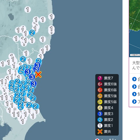
大型
んで