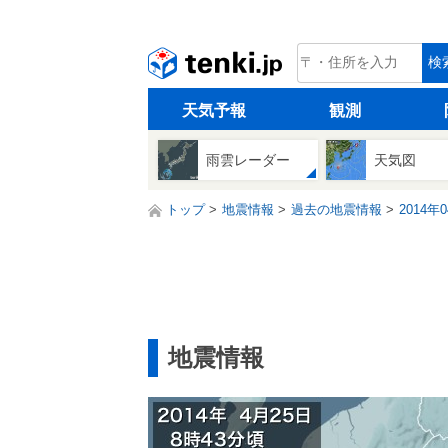
tenki.jp
検
天気予報
観測
雨雲レーダー
天気図
トップ
地震情報
過去の地震情報
2014年
地震情報