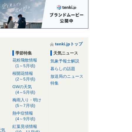
tenki.jpトップ
季節特集
天気ニュース
花粉飛散情報
気象予報士解説
(1～5月頃)
暮らしの話題
桜開花情報
放送局のニュース
(2～5月頃)
特集
GWの天気
(4～5月頃)
梅雨入り・明け
(5～7月頃)
熱中症情報
(4～9月頃)
紅葉見頃情報
天気
(10～11月頃)