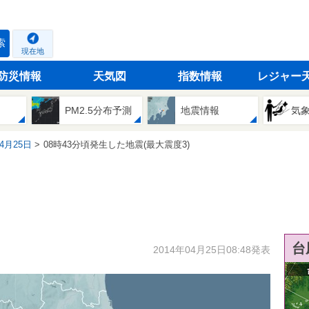
索
現在地
防災情報
天気図
指数情報
レジャー
PM2.5分布予測
地震情報
気
04月25日
08時43分頃発生した地震(最大震度3)
台
2014年04月25日08:48発表