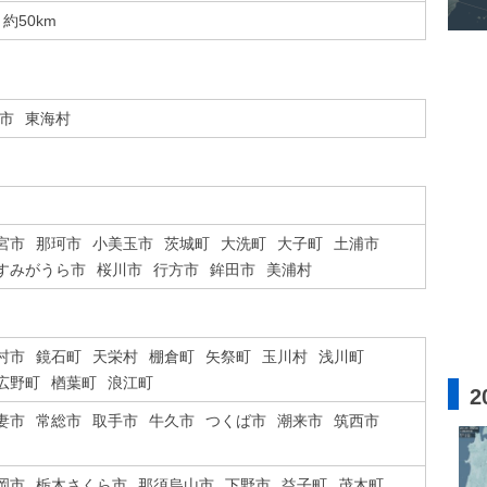
約50km
市
東海村
宮市
那珂市
小美玉市
茨城町
大洗町
大子町
土浦市
すみがうら市
桜川市
行方市
鉾田市
美浦村
村市
鏡石町
天栄村
棚倉町
矢祭町
玉川村
浅川町
広野町
楢葉町
浪江町
2
妻市
常総市
取手市
牛久市
つくば市
潮来市
筑西市
岡市
栃木さくら市
那須烏山市
下野市
益子町
茂木町