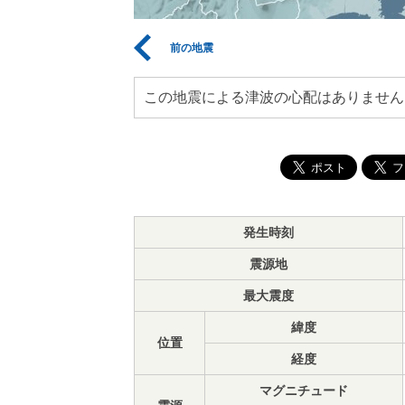
前の地震
この地震による津波の心配はありません
発生時刻
震源地
最大震度
緯度
位置
経度
マグニチュード