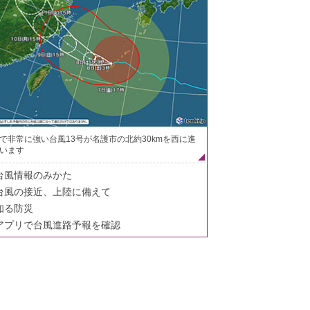
で非常に強い台風13号が名護市の北約30kmを西に進
います
台風情報のみかた
台風の接近、上陸に備えて
知る防災
アプリで台風進路予報を確認