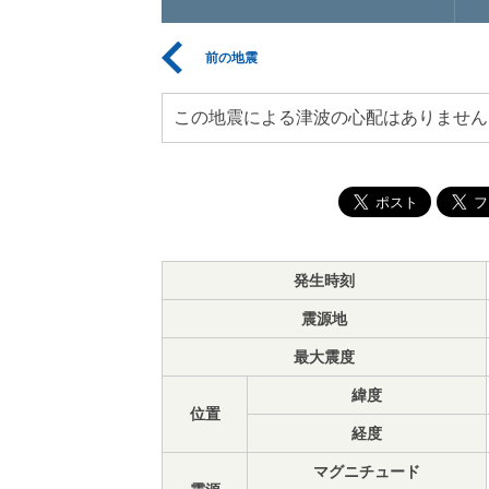
前の地震
この地震による津波の心配はありません
発生時刻
震源地
最大震度
緯度
位置
経度
マグニチュード