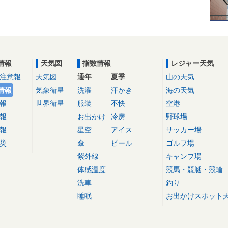
情報
天気図
指数情報
レジャー天気
注意報
天気図
通年
夏季
山の天気
情報
気象衛星
洗濯
汗かき
海の天気
報
世界衛星
服装
不快
空港
報
お出かけ
冷房
野球場
報
星空
アイス
サッカー場
災
傘
ビール
ゴルフ場
紫外線
キャンプ場
体感温度
競馬・競艇・競輪
洗車
釣り
睡眠
お出かけスポット