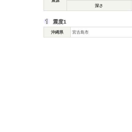
震源
深さ
震度1
沖縄県
宮古島市