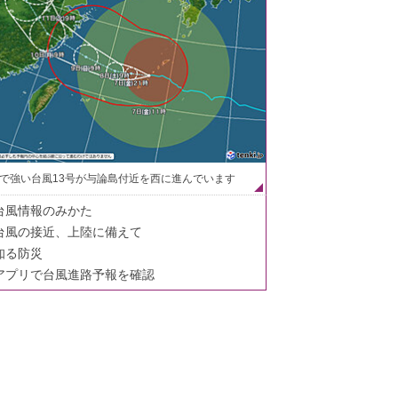
で強い台風13号が与論島付近を西に進んでいます
台風情報のみかた
台風の接近、上陸に備えて
知る防災
アプリで台風進路予報を確認