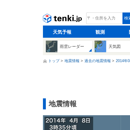
tenki.jp
検
天気予報
観測
雨雲レーダー
天気図
トップ
地震情報
過去の地震情報
2014年
地震情報