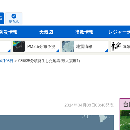
索
現在地
防災情報
天気図
指数情報
レジャー
PM2.5分布予測
地震情報
気
04月08日
03時35分頃発生した地震(最大震度1)
台
2014年04月08日03:40発表