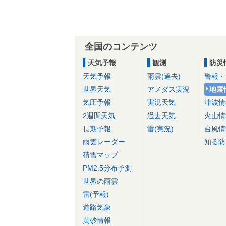
全国のコンテンツ
天気予報
観測
防災
天気予報
雨雲(過去)
警報・
世界天気
アメダス実況
地震
気圧予報
実況天気
津波情
2週間天気
過去天気
火山情
長期予報
雷(実況)
台風情
雨雲レーダー
知る防
積雪マップ
PM2.5分布予測
世界の雨雲
雷(予報)
道路気象
黄砂情報