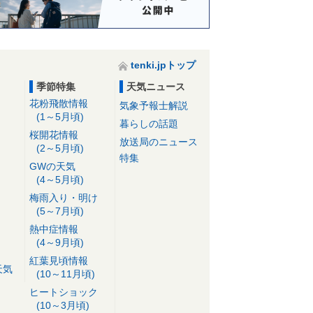
tenki.jpトップ
季節特集
天気ニュース
花粉飛散情報
気象予報士解説
(1～5月頃)
暮らしの話題
桜開花情報
放送局のニュース
(2～5月頃)
特集
GWの天気
(4～5月頃)
梅雨入り・明け
(5～7月頃)
熱中症情報
(4～9月頃)
紅葉見頃情報
天気
(10～11月頃)
ヒートショック
(10～3月頃)