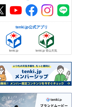
tenki.jp公式アプリ
tenki.jp
tenki.jp 登山天気