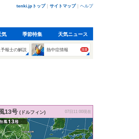
tenki.jpトップ
｜
サイトマップ
｜
ヘルプ
天気
季節特集
天気ニュース
象予報士の解説
熱中症情報
注目
風13号
(ドルフィン)
07日11:00現在