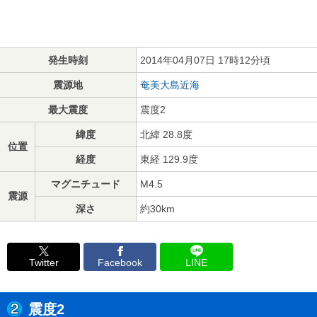
発生時刻
2014年04月07日 17時12分頃
震源地
奄美大島近海
最大震度
震度2
緯度
北緯 28.8度
位置
経度
東経 129.9度
マグニチュード
M4.5
震源
深さ
約30km
Twitter
Facebook
LINE
震度2