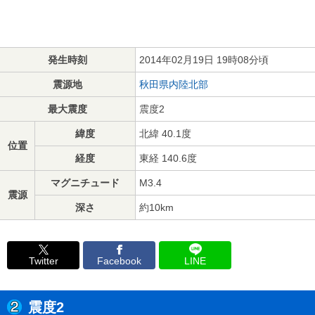
発生時刻
2014年02月19日 19時08分頃
震源地
秋田県内陸北部
最大震度
震度2
緯度
北緯 40.1度
位置
経度
東経 140.6度
マグニチュード
M3.4
震源
深さ
約10km
Twitter
Facebook
LINE
震度2