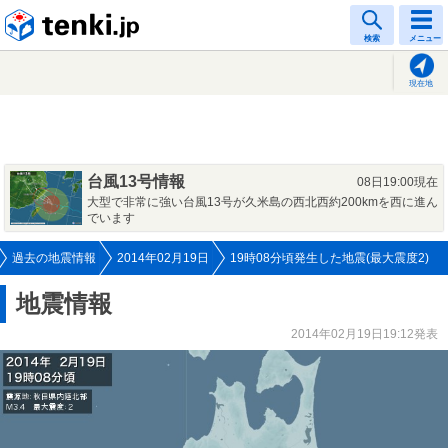
tenki.jp
検索
メニュー
現在地
台風13号情報
08日19:00現在
大型で非常に強い台風13号が久米島の西北西約200kmを西に進ん
でいます
過去の地震情報
2014年02月19日
19時08分頃発生した地震(最大震度2)
地震情報
2014年02月19日19:12発表