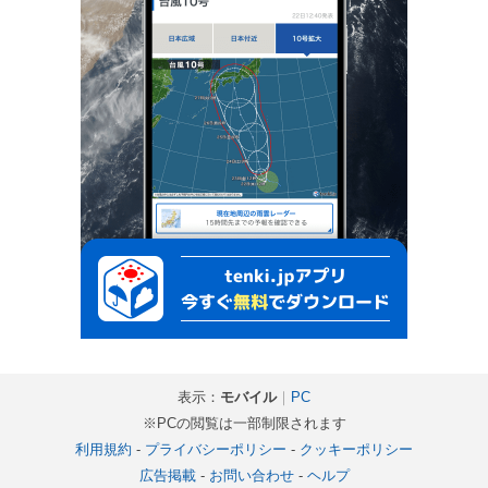
表示：
モバイル
｜
PC
※PCの閲覧は一部制限されます
利用規約
-
プライバシーポリシー
-
クッキーポリシー
広告掲載
-
お問い合わせ
-
ヘルプ