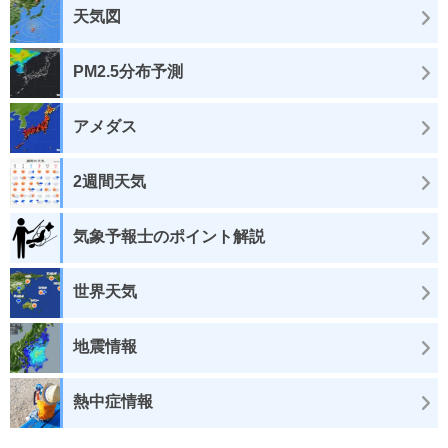
天気図
PM2.5分布予測
アメダス
2週間天気
気象予報士のポイント解説
世界天気
地震情報
熱中症情報