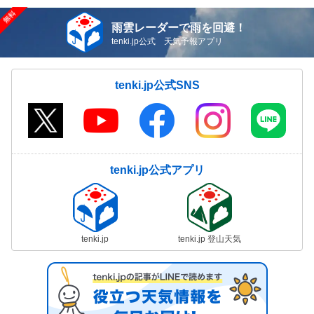
雨雲レーダーで雨を回避！
tenki.jp公式 天気予報アプリ
tenki.jp公式SNS
tenki.jp公式アプリ
tenki.jp
tenki.jp 登山天気