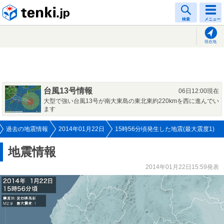
tenki.jp
検索
メニュー
現在地
台風13号情報
06日12:00現在
大型で強い台風13号が南大東島の東北東約220kmを西に進んでい
ます
過去の地震情報
2014年01月22日
15時56分頃発生した地震(最大震度1)
地震情報
2014年01月22日15:59発表