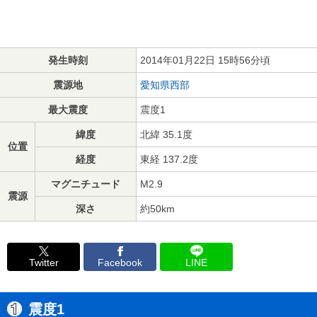
発生時刻
2014年01月22日 15時56分頃
震源地
愛知県西部
最大震度
震度1
緯度
北緯 35.1度
位置
経度
東経 137.2度
マグニチュード
M2.9
震源
深さ
約50km
Twitter
Facebook
LINE
震度1