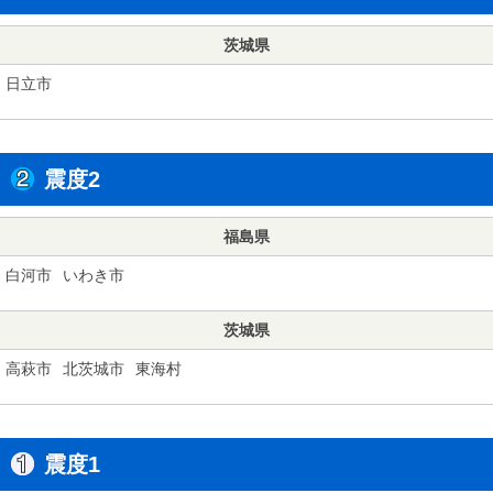
茨城県
日立市
震度2
福島県
白河市
いわき市
茨城県
高萩市
北茨城市
東海村
震度1