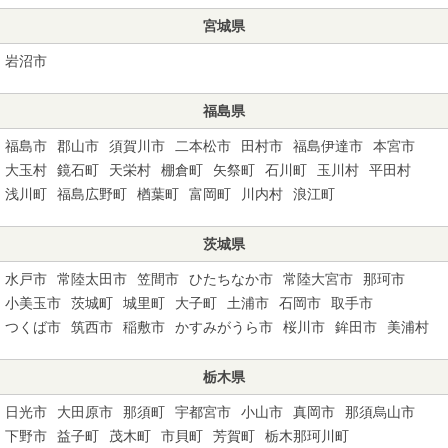
宮城県
岩沼市
福島県
福島市
郡山市
須賀川市
二本松市
田村市
福島伊達市
本宮市
大玉村
鏡石町
天栄村
棚倉町
矢祭町
石川町
玉川村
平田村
浅川町
福島広野町
楢葉町
富岡町
川内村
浪江町
茨城県
水戸市
常陸太田市
笠間市
ひたちなか市
常陸大宮市
那珂市
小美玉市
茨城町
城里町
大子町
土浦市
石岡市
取手市
つくば市
筑西市
稲敷市
かすみがうら市
桜川市
鉾田市
美浦村
栃木県
日光市
大田原市
那須町
宇都宮市
小山市
真岡市
那須烏山市
下野市
益子町
茂木町
市貝町
芳賀町
栃木那珂川町