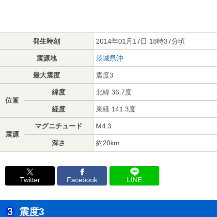
発生時刻
2014年01月17日 18時37分頃
震源地
茨城県沖
最大震度
震度3
緯度
北緯 36.7度
位置
経度
東経 141.3度
マグニチュード
M4.3
震源
深さ
約20km
Twitter
Facebook
LINE
震度3