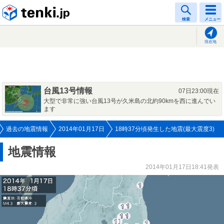
tenki.jp
検索
メニュー
現在地
台風13号情報
07日23:00現在
大型で非常に強い台風13号が久米島の北約90kmを西に進んでい
ます
過去の地震情報
2014年01月17日
18時37分頃発生した地震(最大震度3)
地震情報
2014年01月17日18:41発表