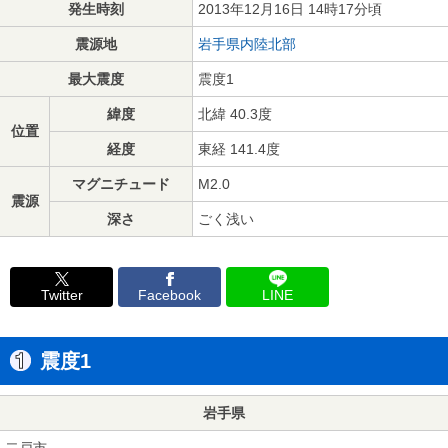
発生時刻
2013年12月16日 14時17分頃
震源地
岩手県内陸北部
最大震度
震度1
緯度
北緯 40.3度
位置
経度
東経 141.4度
マグニチュード
M2.0
震源
深さ
ごく浅い
Twitter
Facebook
LINE
震度1
岩手県
二戸市