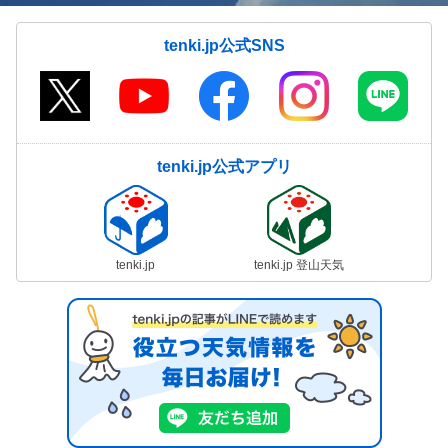
tenki.jp公式SNS
tenki.jp公式アプリ
tenki.jp
tenki.jp 登山天気