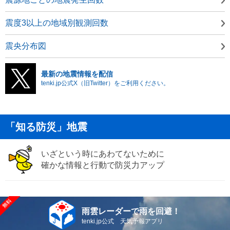
震度3以上の地域別観測回数
震央分布図
最新の地震情報を配信
tenki.jp公式X（旧Twitter）をご利用ください。
「知る防災」地震
いざという時にあわてないために
確かな情報と行動で防災力アップ
雨雲レーダーで雨を回避！
tenki.jp公式 天気予報アプリ