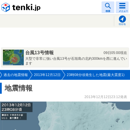
tenki.jp
検索
メニュー
現在地
台風13号情報
09日05:00現在
大型で非常に強い台風13号が石垣島の北約300kmを西に進んでい
ます
過去の地震情報
2013年12月12日
23時08分頃発生した地震(最大震度1)
地震情報
2013年12月12日23:12発表