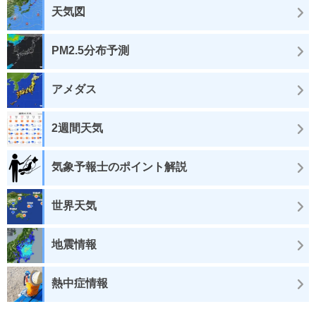
天気図
PM2.5分布予測
アメダス
2週間天気
気象予報士のポイント解説
世界天気
地震情報
熱中症情報