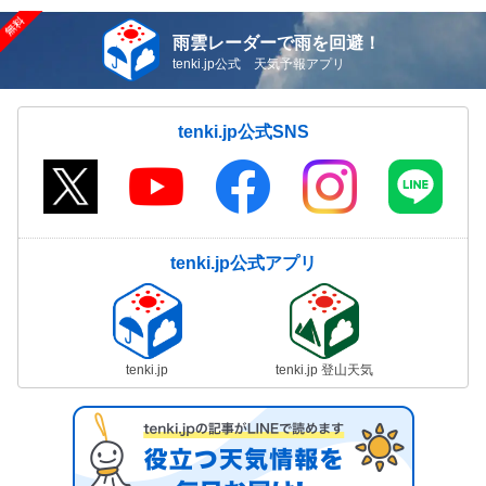
雨雲レーダーで雨を回避！
tenki.jp公式 天気予報アプリ
tenki.jp公式SNS
tenki.jp公式アプリ
tenki.jp
tenki.jp 登山天気