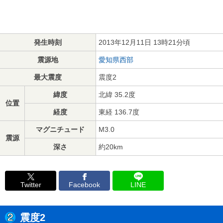
発生時刻
2013年12月11日 13時21分頃
震源地
愛知県西部
最大震度
震度2
緯度
北緯 35.2度
位置
経度
東経 136.7度
マグニチュード
M3.0
震源
深さ
約20km
Twitter
Facebook
LINE
震度2