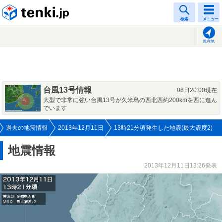
tenki.jp
検索
メニュー
現在地
台風13号情報
08日20:00現在
大型で非常に強い台風13号が久米島の西北西約200kmを西に進ん
でいます
過去の地震情報
2013年12月11日
13時21分頃発生した地震(最大震度2)
地震情報
2013年12月11日13:26発表