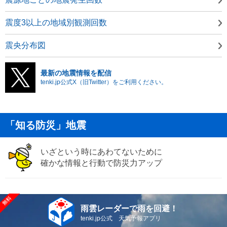
震度3以上の地域別観測回数
震央分布図
最新の地震情報を配信
tenki.jp公式X（旧Twitter）をご利用ください。
「知る防災」地震
いざという時にあわてないために
確かな情報と行動で防災力アップ
雨雲レーダーで雨を回避！
tenki.jp公式 天気予報アプリ