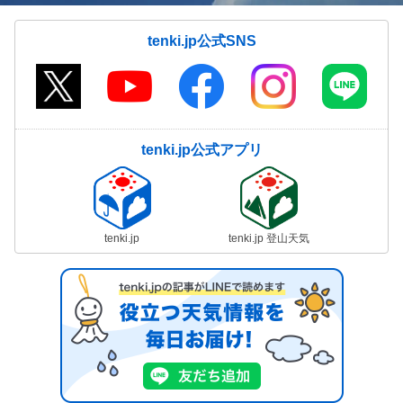
tenki.jp公式SNS
tenki.jp公式アプリ
tenki.jp
tenki.jp 登山天気