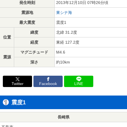
発生時刻
2013年12月10日 07時26分頃
震源地
東シナ海
最大震度
震度1
緯度
北緯 31.2度
位置
経度
東経 127.2度
マグニチュード
M4.6
震源
深さ
約10km
Twitter
Facebook
LINE
震度1
長崎県
五島市