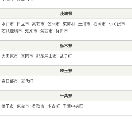
茨城県
水戸市
日立市
高萩市
笠間市
東海村
土浦市
石岡市
つくば市
茨城鹿嶋市
潮来市
筑西市
鉾田市
栃木県
大田原市
真岡市
那須烏山市
益子町
埼玉県
春日部市
宮代町
千葉県
銚子市
東金市
香取市
多古町
千葉中央区