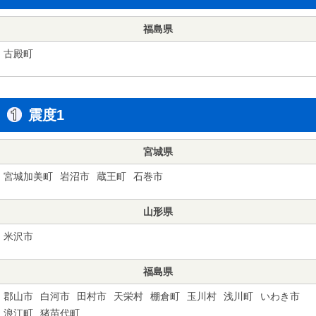
福島県
古殿町
震度1
宮城県
宮城加美町
岩沼市
蔵王町
石巻市
山形県
米沢市
福島県
郡山市
白河市
田村市
天栄村
棚倉町
玉川村
浅川町
いわき市
浪江町
猪苗代町