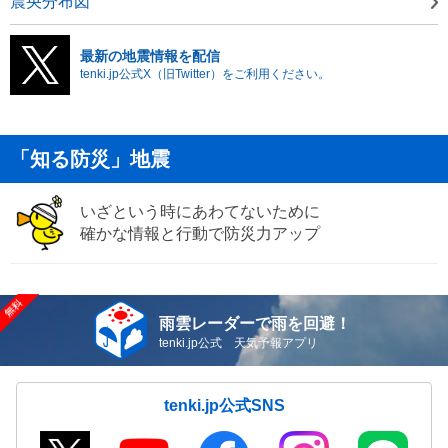
震央分布図
最新の地震情報を配信
tenki.jp公式X（旧Twitter）をご利用ください。
「知る防災」地震
いざという時にあわてないために
確かな情報と行動で防災力アップ
雨雲レーダーで雨を回避！
tenki.jp公式 天気予報アプリ
tenki.jp公式SNS