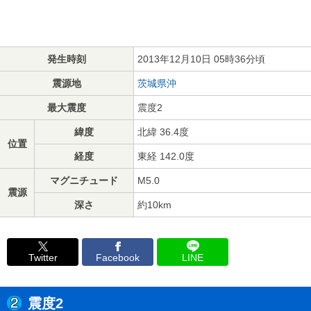
発生時刻
2013年12月10日 05時36分頃
震源地
茨城県沖
最大震度
震度2
緯度
北緯 36.4度
位置
経度
東経 142.0度
マグニチュード
M5.0
震源
深さ
約10km
Twitter
Facebook
LINE
震度2