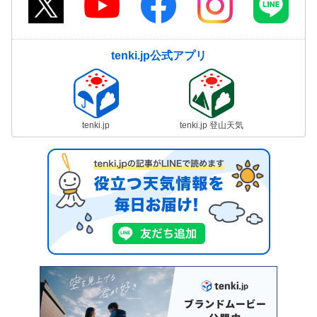
tenki.jp公式アプリ
tenki.jp
tenki.jp 登山天気