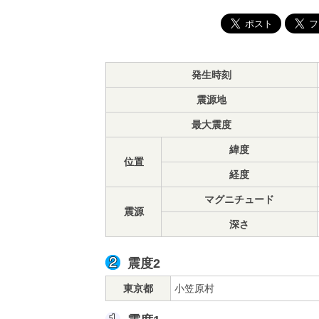
発生時刻
震源地
最大震度
緯度
位置
経度
マグニチュード
震源
深さ
震度2
東京都
小笠原村