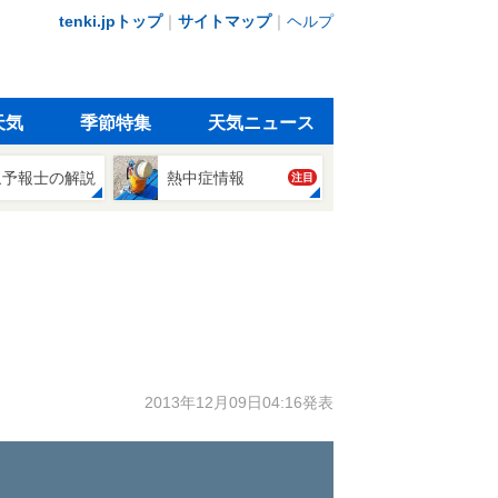
tenki.jpトップ
｜
サイトマップ
｜
ヘルプ
天気
季節特集
天気ニュース
象予報士の解説
熱中症情報
注目
2013年12月09日04:16発表