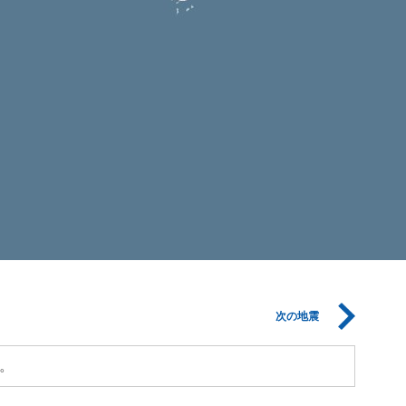
次の地震
。