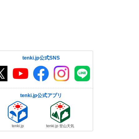
tenki.jp公式SNS
tenki.jp公式アプリ
tenki.jp
tenki.jp 登山天気