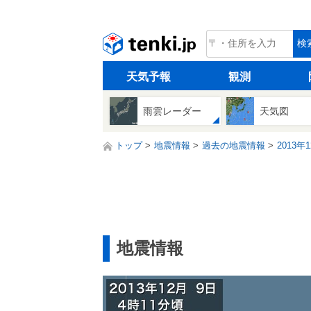
tenki.jp
検
天気予報
観測
雨雲レーダー
天気図
トップ
地震情報
過去の地震情報
2013年
地震情報