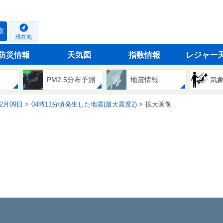
索
現在地
防災情報
天気図
指数情報
レジャー
PM2.5分布予測
地震情報
気
12月09日
04時11分頃発生した地震(最大震度2)
拡大画像