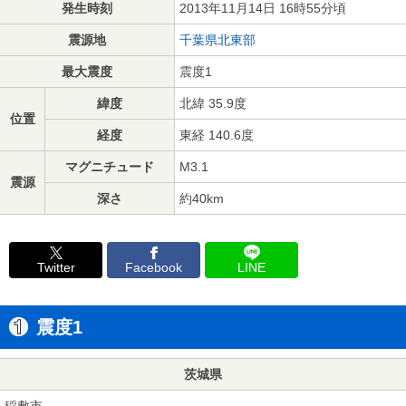
発生時刻
2013年11月14日 16時55分頃
震源地
千葉県北東部
最大震度
震度1
緯度
北緯 35.9度
位置
経度
東経 140.6度
マグニチュード
M3.1
震源
深さ
約40km
Twitter
Facebook
LINE
震度1
茨城県
稲敷市