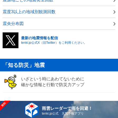
震度3以上の地域別観測回数
震央分布図
最新の地震情報を配信
tenki.jp公式X（旧Twitter）をご利用ください。
「知る防災」地震
いざという時にあわてないために
確かな情報と行動で防災力アップ
雨雲レーダーで雨を回避！
tenki.jp公式 天気予報アプリ