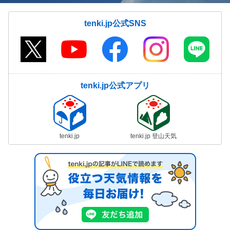
tenki.jp公式SNS
tenki.jp公式アプリ
tenki.jp
tenki.jp 登山天気