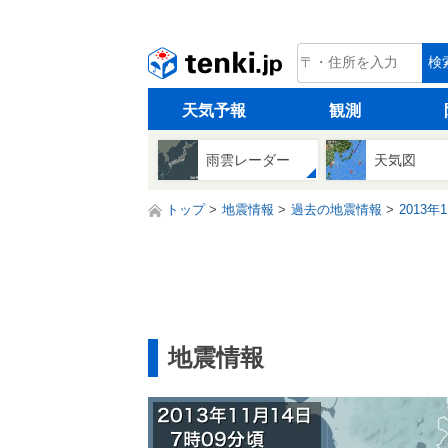
tenki.jp
検
天気予報
観測
雨雲レーダー
天気図
トップ
地震情報
過去の地震情報
2013年
地震情報