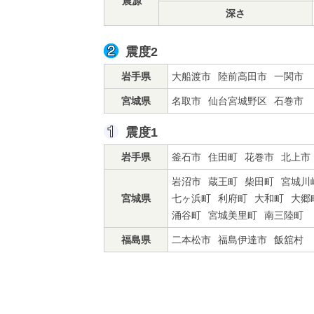
震源
深さ
震度2
岩手県
大船渡市
陸前高田市
一関市
宮城県
名取市
仙台宮城野区
石巻市
震度1
岩手県
釜石市
住田町
花巻市
北上市
岩沼市
蔵王町
柴田町
宮城川
宮城県
七ヶ浜町
利府町
大和町
大郷
涌谷町
宮城美里町
南三陸町
福島県
二本松市
福島伊達市
飯舘村