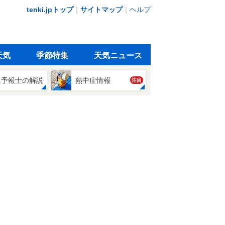
tenki.jpトップ
｜
サイトマップ
｜
ヘルプ
天気
季節特集
天気ニュース
象予報士の解説
熱中症情報
注目