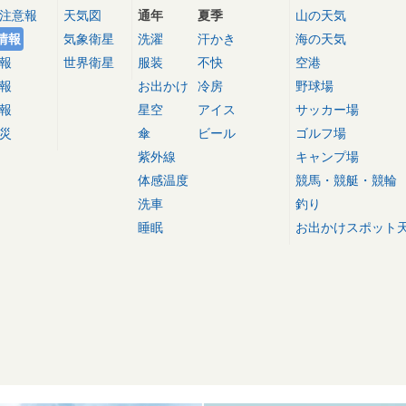
注意報
天気図
通年
夏季
山の天気
情報
気象衛星
洗濯
汗かき
海の天気
報
世界衛星
服装
不快
空港
報
お出かけ
冷房
野球場
報
星空
アイス
サッカー場
災
傘
ビール
ゴルフ場
紫外線
キャンプ場
体感温度
競馬・競艇・競輪
洗車
釣り
睡眠
お出かけスポット