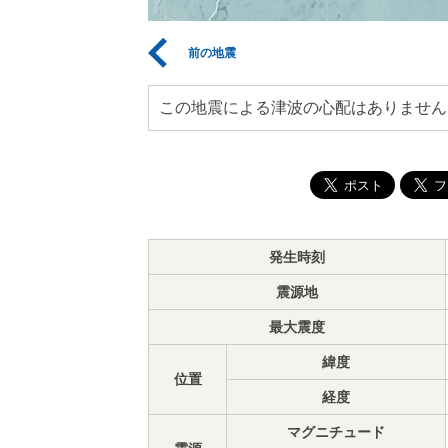
前の地震
この地震による津波の心配はありません
発生時刻
震源地
最大震度
緯度
位置
経度
マグニチュード