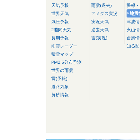
天気予報
雨雲(過去)
警報・
世界天気
アメダス実況
地震
気圧予報
実況天気
津波情
2週間天気
過去天気
火山情
長期予報
雷(実況)
台風情
雨雲レーダー
知る防
積雪マップ
PM2.5分布予測
世界の雨雲
雷(予報)
道路気象
黄砂情報