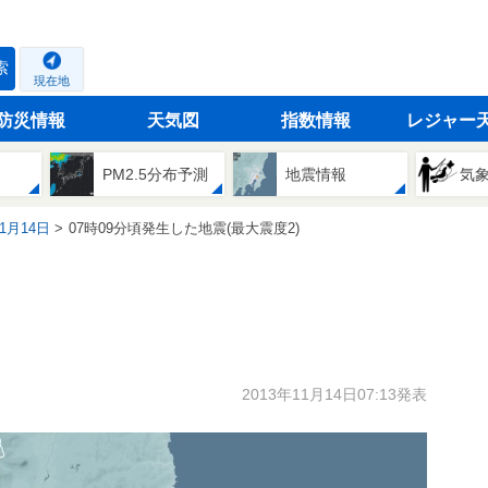
索
現在地
防災情報
天気図
指数情報
レジャー
PM2.5分布予測
地震情報
気
11月14日
07時09分頃発生した地震(最大震度2)
2013年11月14日07:13発表