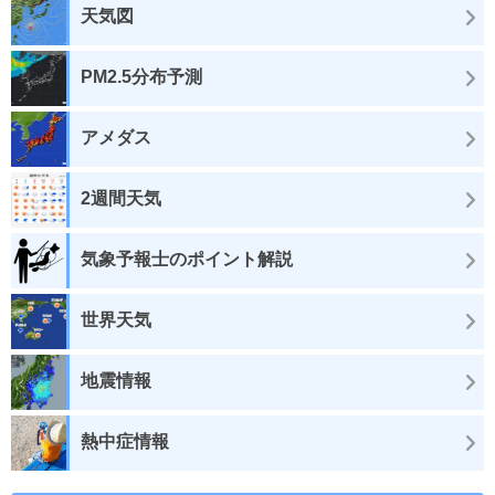
天気図
PM2.5分布予測
アメダス
2週間天気
気象予報士のポイント解説
世界天気
地震情報
熱中症情報