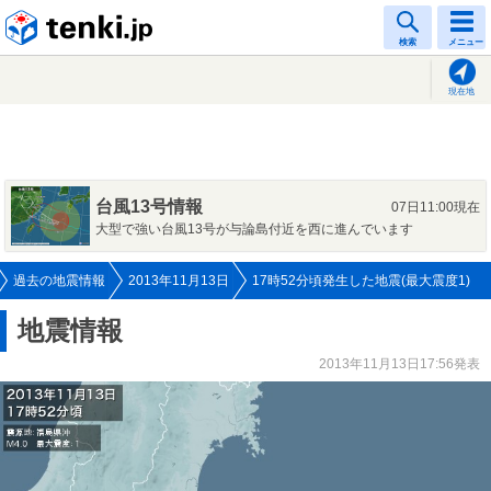
tenki.jp
検索
メニュー
現在地
台風13号情報
07日11:00現在
大型で強い台風13号が与論島付近を西に進んでいます
過去の地震情報
2013年11月13日
17時52分頃発生した地震(最大震度1)
地震情報
2013年11月13日17:56発表