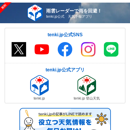
雨雲レーダーで雨を回避！
tenki.jp公式 天気予報アプリ
tenki.jp公式SNS
tenki.jp公式アプリ
tenki.jp
tenki.jp 登山天気