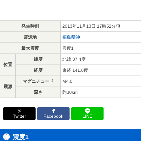
発生時刻
2013年11月13日 17時52分頃
震源地
福島県沖
最大震度
震度1
緯度
北緯 37.4度
位置
経度
東経 141.8度
マグニチュード
M4.0
震源
深さ
約30km
Twitter
Facebook
LINE
震度1