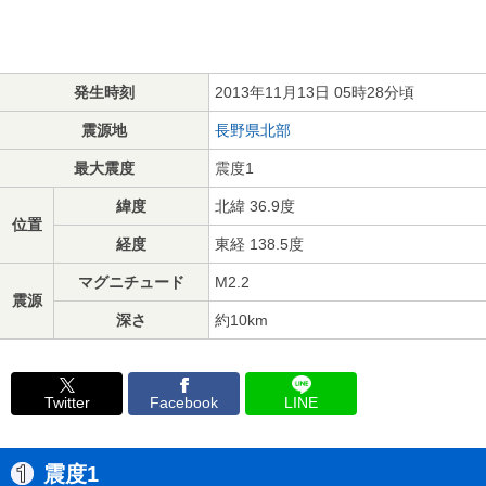
発生時刻
2013年11月13日 05時28分頃
震源地
長野県北部
最大震度
震度1
緯度
北緯 36.9度
位置
経度
東経 138.5度
マグニチュード
M2.2
震源
深さ
約10km
Twitter
Facebook
LINE
震度1