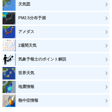
天気図
PM2.5分布予測
アメダス
2週間天気
気象予報士のポイント解説
世界天気
地震情報
熱中症情報