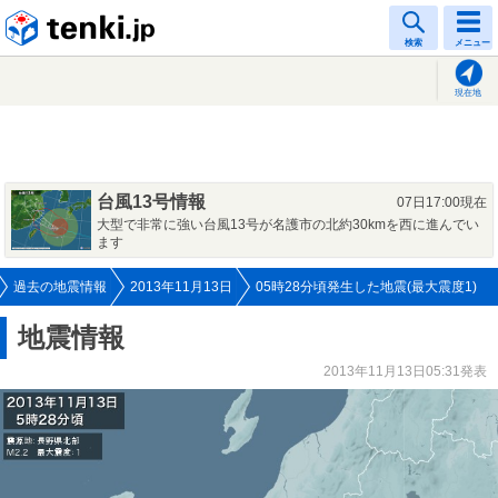
tenki.jp
検索
メニュー
現在地
台風13号情報
07日17:00現在
大型で非常に強い台風13号が名護市の北約30kmを西に進んでい
ます
過去の地震情報
2013年11月13日
05時28分頃発生した地震(最大震度1)
地震情報
2013年11月13日05:31発表