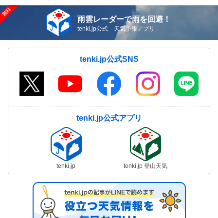
雨雲レーダーで雨を回避！
tenki.jp公式 天気予報アプリ
tenki.jp公式SNS
tenki.jp公式アプリ
tenki.jp
tenki.jp 登山天気