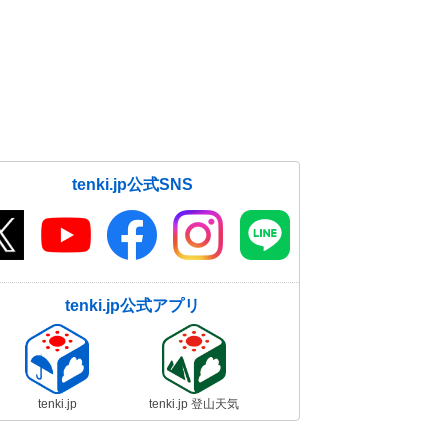
tenki.jp公式SNS
tenki.jp公式アプリ
tenki.jp
tenki.jp 登山天気