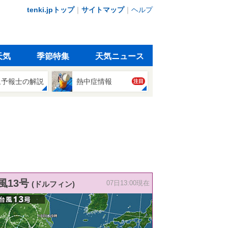
tenki.jpトップ
｜
サイトマップ
｜
ヘルプ
天気
季節特集
天気ニュース
象予報士の解説
熱中症情報
注目
風13号
(ドルフィン)
07日13:00現在