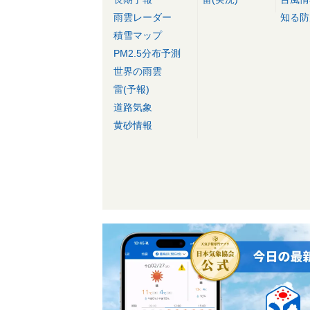
雨雲レーダー
知る防
積雪マップ
PM2.5分布予測
世界の雨雲
雷(予報)
道路気象
黄砂情報