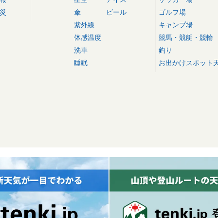
災
傘
ビール
ゴルフ場
紫外線
キャンプ場
体感温度
競馬・競艇・競輪
洗車
釣り
睡眠
お出かけスポット