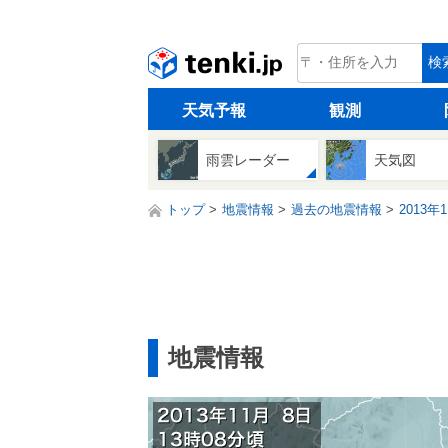
tenki.jp
検
天気予報
観測
雨雲レーダー
天気図
トップ
地震情報
過去の地震情報
2013年
地震情報