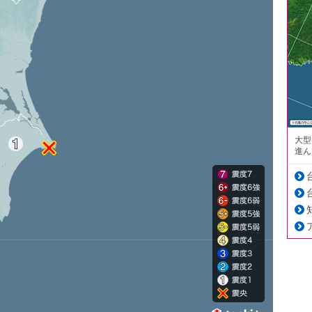
大型
進ん