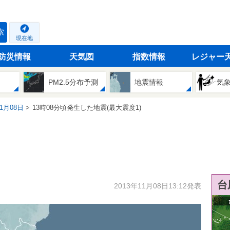
索
現在地
防災情報
天気図
指数情報
レジャー
PM2.5分布予測
地震情報
気
11月08日
13時08分頃発生した地震(最大震度1)
台
2013年11月08日13:12発表