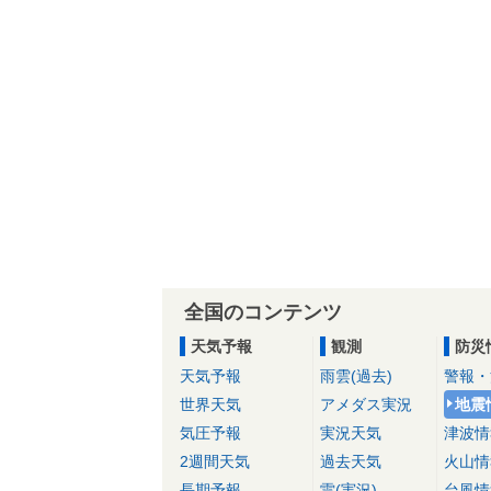
全国のコンテンツ
天気予報
観測
防災
天気予報
雨雲(過去)
警報・
世界天気
アメダス実況
地震
気圧予報
実況天気
津波情
2週間天気
過去天気
火山情
長期予報
雷(実況)
台風情