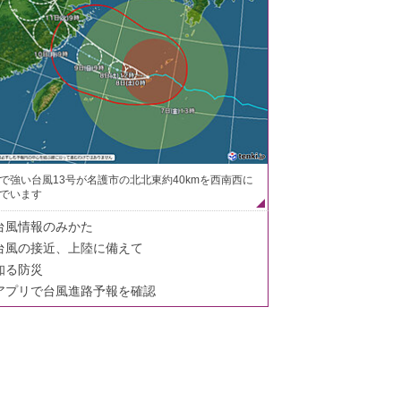
で強い台風13号が名護市の北北東約40kmを西南西に
でいます
台風情報のみかた
台風の接近、上陸に備えて
知る防災
アプリで台風進路予報を確認