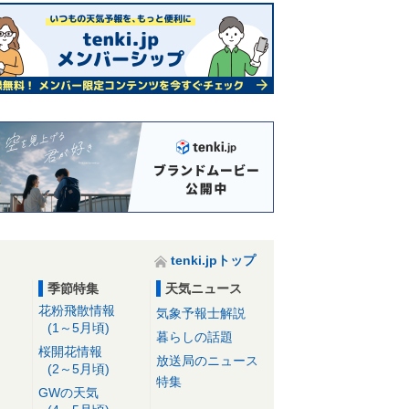
tenki.jpトップ
季節特集
天気ニュース
花粉飛散情報
気象予報士解説
(1～5月頃)
暮らしの話題
桜開花情報
放送局のニュース
(2～5月頃)
特集
GWの天気