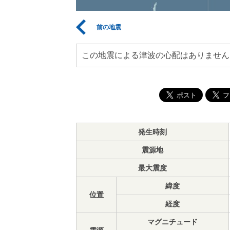
前の地震
この地震による津波の心配はありません
発生時刻
震源地
最大震度
緯度
位置
経度
マグニチュード