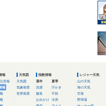
情報
天気図
指数情報
レジャー天気
注意報
天気図
通年
夏季
山の天気
情報
気象衛星
洗濯
汗かき
海の天気
報
世界衛星
服装
不快
空港
報
お出かけ
冷房
野球場
報
星空
アイス
サッカー場