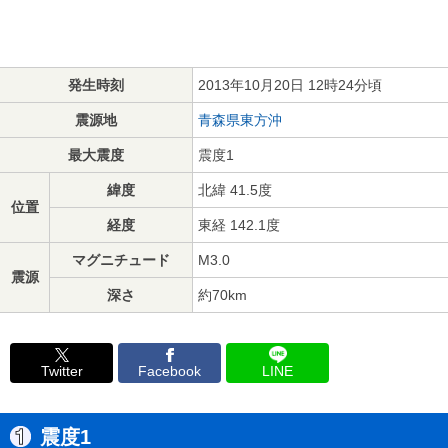
発生時刻
2013年10月20日 12時24分頃
震源地
青森県東方沖
最大震度
震度1
緯度
北緯 41.5度
位置
経度
東経 142.1度
マグニチュード
M3.0
震源
深さ
約70km
Twitter
Facebook
LINE
震度1