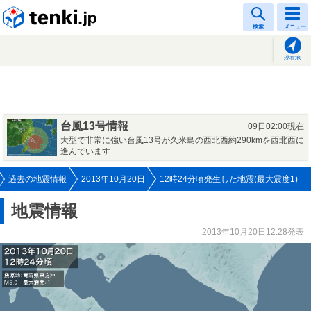
tenki.jp
検索
メニュー
現在地
台風13号情報
09日02:00現在
大型で非常に強い台風13号が久米島の西北西約290kmを西北西に
進んでいます
過去の地震情報
2013年10月20日
12時24分頃発生した地震(最大震度1)
地震情報
2013年10月20日12:28発表