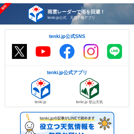
雨雲レーダーで雨を回避！
tenki.jp公式 天気予報アプリ
tenki.jp公式SNS
tenki.jp公式アプリ
tenki.jp
tenki.jp 登山天気