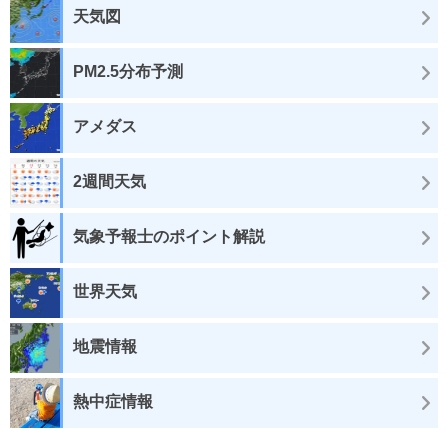
天気図
PM2.5分布予測
アメダス
2週間天気
気象予報士のポイント解説
世界天気
地震情報
熱中症情報