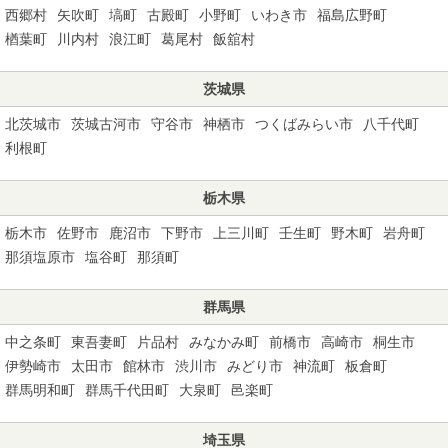
西郷村
矢吹町
塙町
古殿町
小野町
いわき市
福島広野町
楢葉町
川内村
浪江町
葛尾村
飯舘村
茨城県
北茨城市
茨城古河市
守谷市
神栖市
つくばみらい市
八千代町
利根町
栃木県
栃木市
佐野市
鹿沼市
下野市
上三川町
壬生町
野木町
岩舟町
那須塩原市
塩谷町
那須町
群馬県
中之条町
東吾妻町
片品村
みなかみ町
前橋市
高崎市
桐生市
伊勢崎市
太田市
館林市
渋川市
みどり市
神流町
板倉町
群馬明和町
群馬千代田町
大泉町
邑楽町
埼玉県