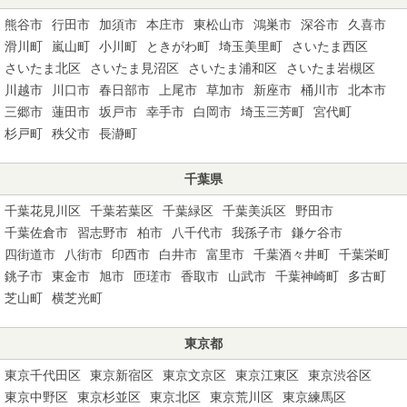
熊谷市
行田市
加須市
本庄市
東松山市
鴻巣市
深谷市
久喜市
滑川町
嵐山町
小川町
ときがわ町
埼玉美里町
さいたま西区
さいたま北区
さいたま見沼区
さいたま浦和区
さいたま岩槻区
川越市
川口市
春日部市
上尾市
草加市
新座市
桶川市
北本市
三郷市
蓮田市
坂戸市
幸手市
白岡市
埼玉三芳町
宮代町
杉戸町
秩父市
長瀞町
千葉県
千葉花見川区
千葉若葉区
千葉緑区
千葉美浜区
野田市
千葉佐倉市
習志野市
柏市
八千代市
我孫子市
鎌ケ谷市
四街道市
八街市
印西市
白井市
富里市
千葉酒々井町
千葉栄町
銚子市
東金市
旭市
匝瑳市
香取市
山武市
千葉神崎町
多古町
芝山町
横芝光町
東京都
東京千代田区
東京新宿区
東京文京区
東京江東区
東京渋谷区
東京中野区
東京杉並区
東京北区
東京荒川区
東京練馬区