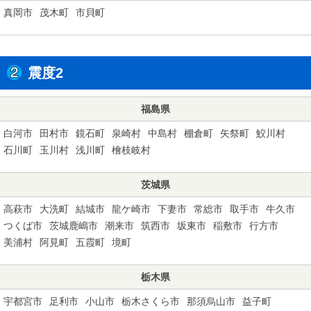
真岡市
茂木町
市貝町
震度2
福島県
白河市
田村市
鏡石町
泉崎村
中島村
棚倉町
矢祭町
鮫川村
石川町
玉川村
浅川町
檜枝岐村
茨城県
高萩市
大洗町
結城市
龍ケ崎市
下妻市
常総市
取手市
牛久市
つくば市
茨城鹿嶋市
潮来市
筑西市
坂東市
稲敷市
行方市
美浦村
阿見町
五霞町
境町
栃木県
宇都宮市
足利市
小山市
栃木さくら市
那須烏山市
益子町