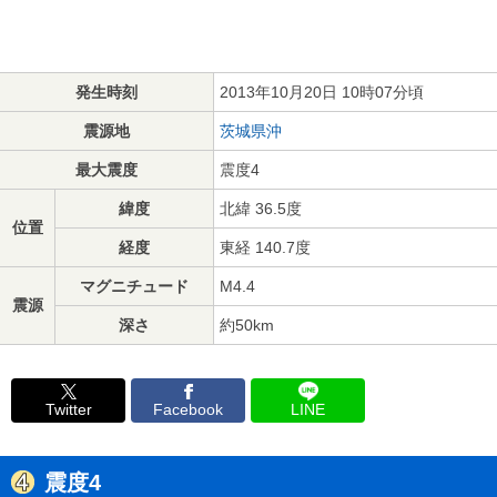
発生時刻
2013年10月20日 10時07分頃
震源地
茨城県沖
最大震度
震度4
緯度
北緯 36.5度
位置
経度
東経 140.7度
マグニチュード
M4.4
震源
深さ
約50km
Twitter
Facebook
LINE
震度4