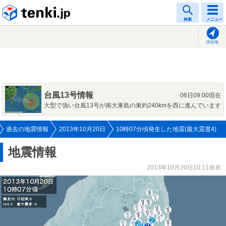
tenki.jp
検索
メニュー
現在地
台風13号情報
06日09:00現在
大型で強い台風13号が南大東島の東約240kmを西に進んでいます
過去の地震情報
2013年10月20日
10時07分頃発生した地震(最大震度4)
地震情報
2013年10月20日10:11発表