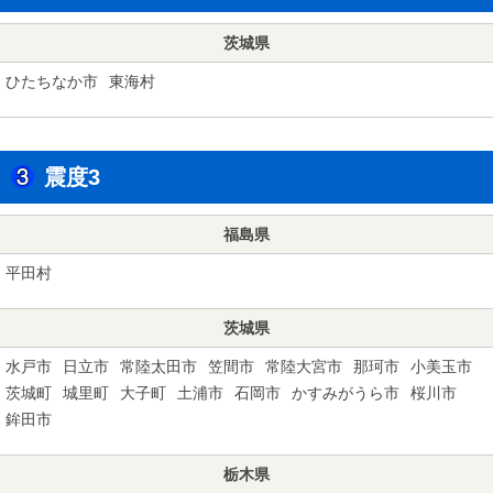
茨城県
ひたちなか市
東海村
震度3
福島県
平田村
茨城県
水戸市
日立市
常陸太田市
笠間市
常陸大宮市
那珂市
小美玉市
茨城町
城里町
大子町
土浦市
石岡市
かすみがうら市
桜川市
鉾田市
栃木県