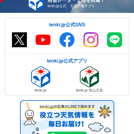
雨雲レーダーで雨を回避！
tenki.jp公式 天気予報アプリ
tenki.jp公式SNS
tenki.jp公式アプリ
tenki.jp
tenki.jp 登山天気