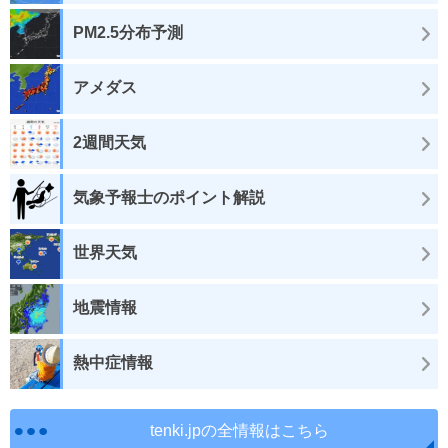
PM2.5分布予測
アメダス
2週間天気
気象予報士のポイント解説
世界天気
地震情報
熱中症情報
tenki.jpの全情報はこちら