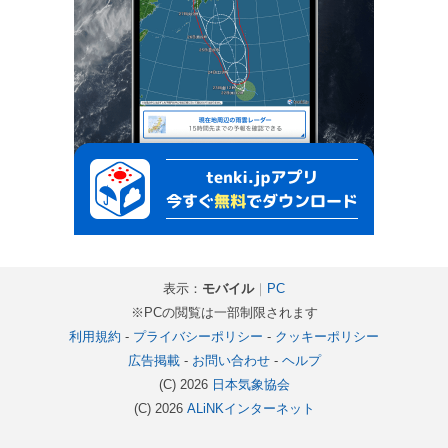
表示：
モバイル
｜
PC
※PCの閲覧は一部制限されます
利用規約
-
プライバシーポリシー
-
クッキーポリシー
広告掲載
-
お問い合わせ
-
ヘルプ
(C) 2026
日本気象協会
(C) 2026
ALiNKインターネット