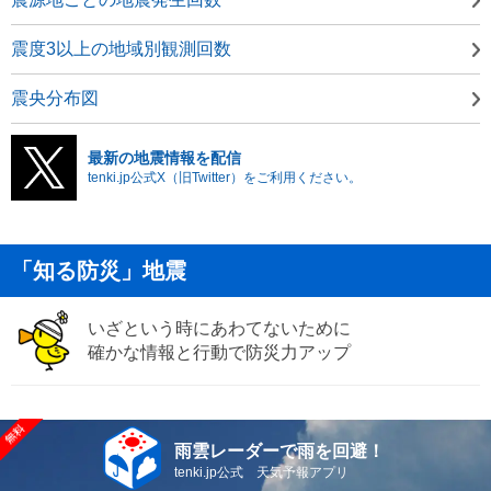
震度3以上の地域別観測回数
震央分布図
最新の地震情報を配信
tenki.jp公式X（旧Twitter）をご利用ください。
「知る防災」地震
いざという時にあわてないために
確かな情報と行動で防災力アップ
雨雲レーダーで雨を回避！
tenki.jp公式 天気予報アプリ