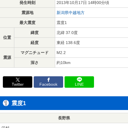
発生時刻
2013年10月17日 14時00分頃
震源地
新潟県中越地方
最大震度
震度1
緯度
北緯 37.0度
位置
経度
東経 138.6度
マグニチュード
M2.2
震源
深さ
約10km
Twitter
Facebook
LINE
震度1
長野県
栄村