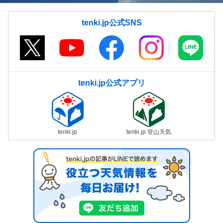
tenki.jp公式SNS
tenki.jp公式アプリ
tenki.jp
tenki.jp 登山天気