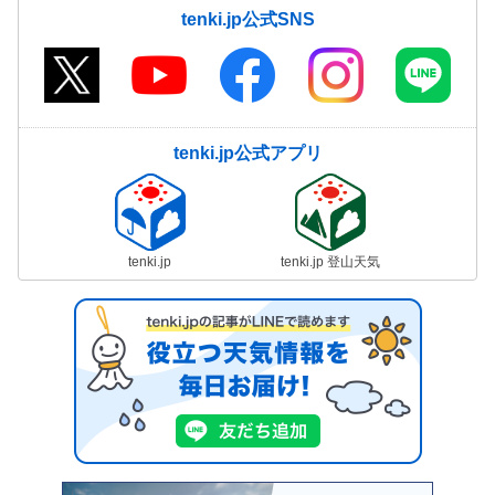
tenki.jp公式SNS
tenki.jp公式アプリ
tenki.jp
tenki.jp 登山天気