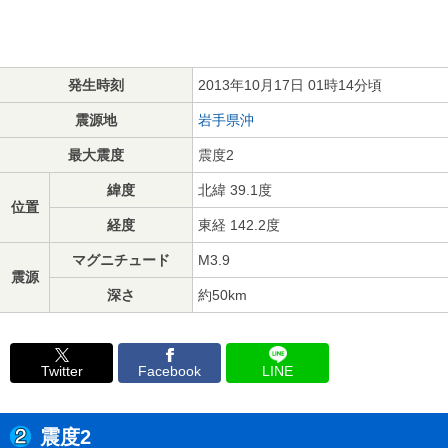
発生時刻
2013年10月17日 01時14分頃
震源地
岩手県沖
最大震度
震度2
緯度
北緯 39.1度
位置
経度
東経 142.2度
マグニチュード
M3.9
震源
深さ
約50km
Twitter
Facebook
LINE
震度2