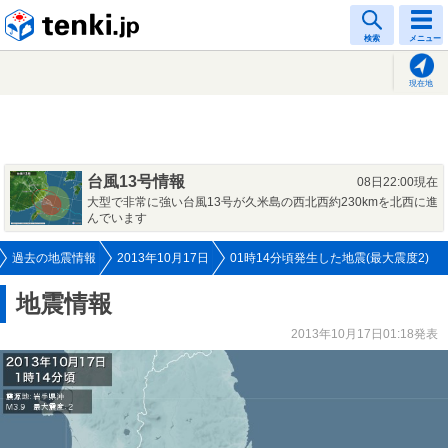
tenki.jp
検索
メニュー
現在地
台風13号情報
08日22:00現在
大型で非常に強い台風13号が久米島の西北西約230kmを北西に進
んでいます
過去の地震情報
2013年10月17日
01時14分頃発生した地震(最大震度2)
地震情報
2013年10月17日01:18発表