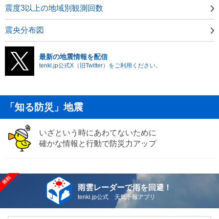
震度3以上の地域別観測回数
震央分布図
最新の地震情報を配信
tenki.jp公式X（旧Twitter）をご利用ください。
「知る防災」地震
いざという時にあわてないために
確かな情報と行動で防災力アップ
雨雲レーダーで雨を回避！
tenki.jp公式 天気予報アプリ