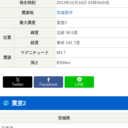
発生時刻
2013年10月16日 01時34分頃
震源地
宮城県沖
最大震度
震度2
緯度
北緯 38.5度
位置
経度
東経 141.7度
マグニチュード
M3.7
震源
深さ
約50km
Twitter
Facebook
LINE
震度2
宮城県
石巻市