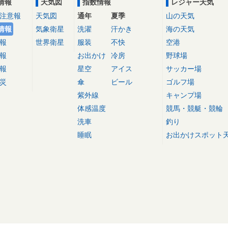
情報
天気図
指数情報
レジャー天気
注意報
天気図
通年
夏季
山の天気
情報
気象衛星
洗濯
汗かき
海の天気
報
世界衛星
服装
不快
空港
報
お出かけ
冷房
野球場
報
星空
アイス
サッカー場
災
傘
ビール
ゴルフ場
紫外線
キャンプ場
体感温度
競馬・競艇・競輪
洗車
釣り
睡眠
お出かけスポット