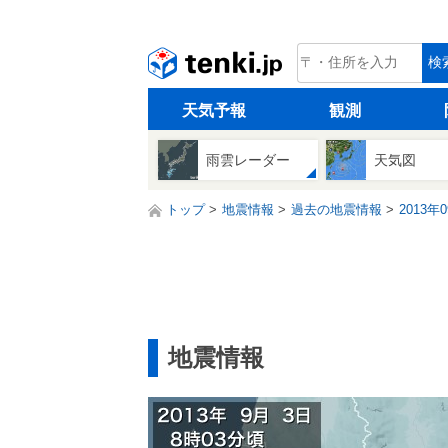
tenki.jp
検
天気予報
観測
雨雲レーダー
天気図
トップ
地震情報
過去の地震情報
2013年
地震情報