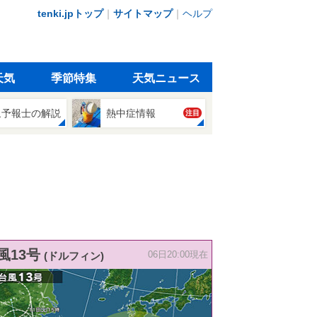
tenki.jpトップ
｜
サイトマップ
｜
ヘルプ
天気
季節特集
天気ニュース
象予報士の解説
熱中症情報
注目
風13号
(ドルフィン)
06日20:00現在