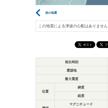
前の地震
この地震による津波の心配はありません
発生時刻
震源地
最大震度
緯度
位置
経度
マグニチュード