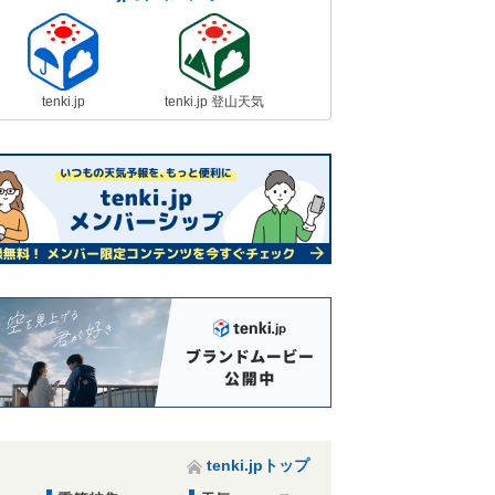
tenki.jp
tenki.jp 登山天気
tenki.jpトップ