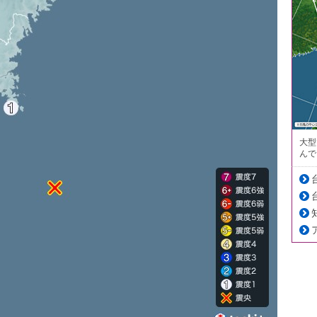
大型
んで