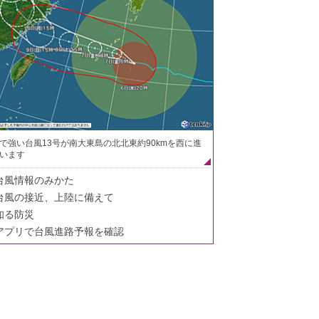
で強い台風13号が南大東島の北北東約90kmを西に進
います
台風情報のみかた
台風の接近、上陸に備えて
知る防災
アプリで台風進路予報を確認