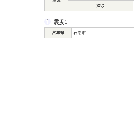
震源
深さ
震度1
宮城県
石巻市