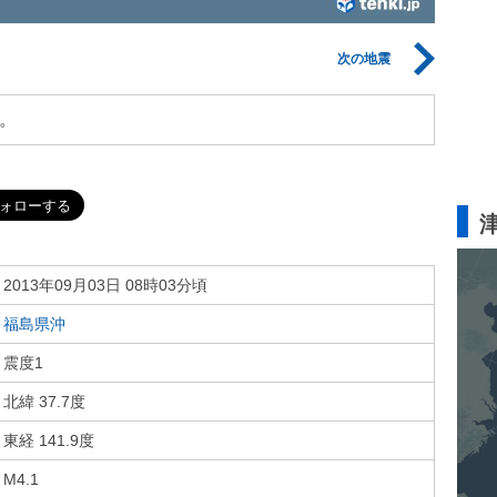
次の地震
。
2013年09月03日 08時03分頃
福島県沖
震度1
北緯 37.7度
東経 141.9度
M4.1