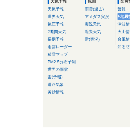
天気予報
観測
防災
天気予報
雨雲(過去)
警報・
世界天気
アメダス実況
地震
気圧予報
実況天気
津波情
2週間天気
過去天気
火山情
長期予報
雷(実況)
台風情
雨雲レーダー
知る防
積雪マップ
PM2.5分布予測
世界の雨雲
雷(予報)
道路気象
黄砂情報