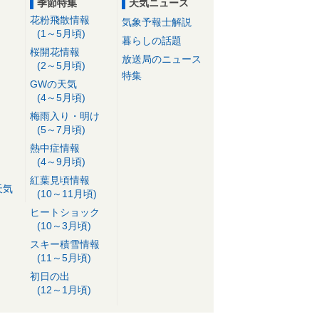
季節特集
天気ニュース
花粉飛散情報
気象予報士解説
(1～5月頃)
暮らしの話題
桜開花情報
放送局のニュース
(2～5月頃)
特集
GWの天気
(4～5月頃)
梅雨入り・明け
(5～7月頃)
熱中症情報
(4～9月頃)
紅葉見頃情報
天気
(10～11月頃)
ヒートショック
(10～3月頃)
スキー積雪情報
(11～5月頃)
初日の出
(12～1月頃)