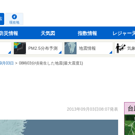
索
現在地
防災情報
天気図
指数情報
レジャー
PM2.5分布予測
地震情報
気
09月03日
08時03分頃発生した地震(最大震度1)
台
2013年09月03日08:07発表