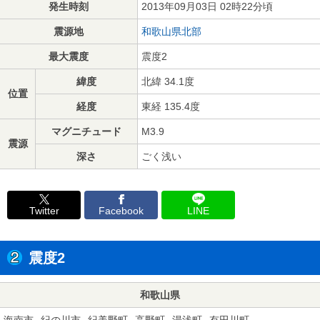
発生時刻
2013年09月03日 02時22分頃
震源地
和歌山県北部
最大震度
震度2
緯度
北緯 34.1度
位置
経度
東経 135.4度
マグニチュード
M3.9
震源
深さ
ごく浅い
Twitter
Facebook
LINE
震度2
和歌山県
海南市
紀の川市
紀美野町
高野町
湯浅町
有田川町