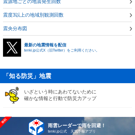
震源地ごとの地震発生回数
震度3以上の地域別観測回数
震央分布図
最新の地震情報を配信
tenki.jp公式X（旧Twitter）をご利用ください。
「知る防災」地震
いざという時にあわてないために
確かな情報と行動で防災力アップ
雨雲レーダーで雨を回避！
tenki.jp公式 天気予報アプリ