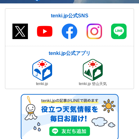
tenki.jp公式SNS
tenki.jp公式アプリ
tenki.jp
tenki.jp 登山天気