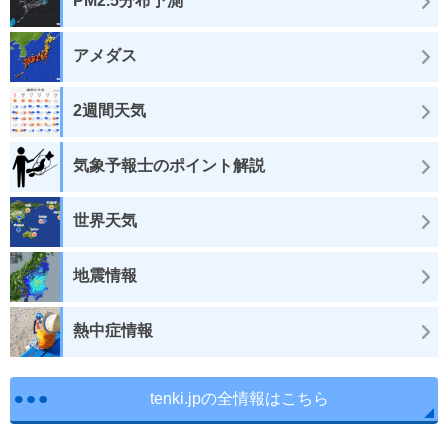
PM2.5分布予測
アメダス
2週間天気
気象予報士のポイント解説
世界天気
地震情報
熱中症情報
tenki.jpの全情報はこちら