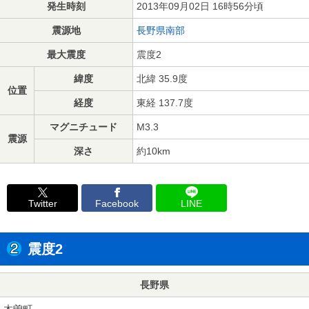
発生時刻
2013年09月02日 16時56分頃
震源地
長野県南部
最大震度
震度2
緯度
北緯 35.9度
位置
経度
東経 137.7度
マグニチュード
M3.3
震源
深さ
約10km
Twitter
Facebook
LINE
震度2
長野県
木曽町