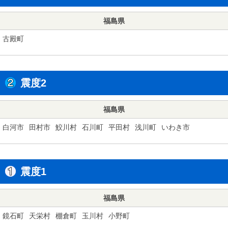
福島県
古殿町
震度2
福島県
白河市
田村市
鮫川村
石川町
平田村
浅川町
いわき市
震度1
福島県
鏡石町
天栄村
棚倉町
玉川村
小野町