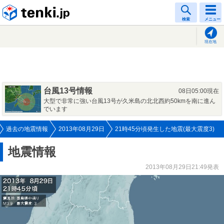
tenki.jp
検索
メニュー
現在地
台風13号情報
08日05:00現在
大型で非常に強い台風13号が久米島の北北西約50kmを南に進ん
でいます
過去の地震情報
2013年08月29日
21時45分頃発生した地震(最大震度3)
地震情報
2013年08月29日21:49発表