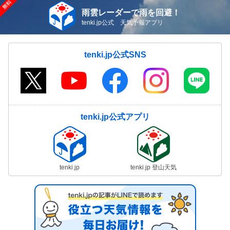
雨雲レーダーで雨を回避！
tenki.jp公式 天気予報アプリ
tenki.jp公式SNS
tenki.jp公式アプリ
tenki.jp
tenki.jp 登山天気