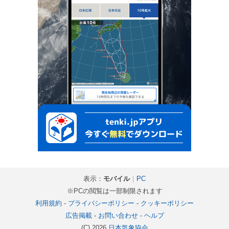
表示：
モバイル
｜
PC
※PCの閲覧は一部制限されます
利用規約
-
プライバシーポリシー
-
クッキーポリシー
広告掲載
-
お問い合わせ
-
ヘルプ
(C) 2026
日本気象協会