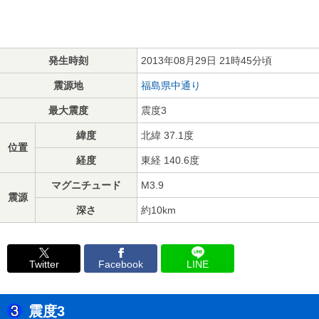
発生時刻
2013年08月29日 21時45分頃
震源地
福島県中通り
最大震度
震度3
緯度
北緯 37.1度
位置
経度
東経 140.6度
マグニチュード
M3.9
震源
深さ
約10km
Twitter
Facebook
LINE
震度3