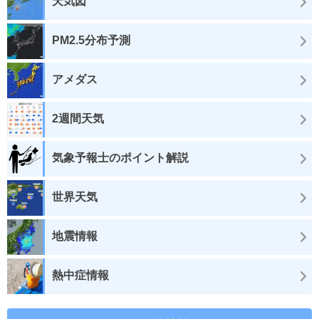
天気図
PM2.5分布予測
アメダス
2週間天気
気象予報士のポイント解説
世界天気
地震情報
熱中症情報