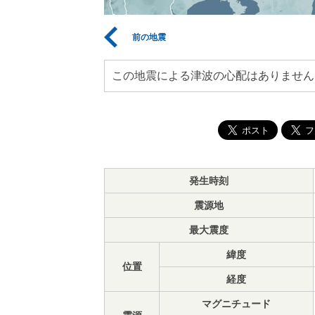
前の地震
この地震による津波の心配はありません
発生時刻
震源地
最大震度
緯度
位置
経度
マグニチュード