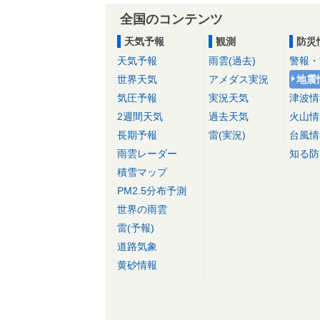
全国のコンテンツ
天気予報
観測
防災
天気予報
雨雲(過去)
警報・
世界天気
アメダス実況
地震
気圧予報
実況天気
津波情
2週間天気
過去天気
火山情
長期予報
雷(実況)
台風情
雨雲レーダー
知る防
積雪マップ
PM2.5分布予測
世界の雨雲
雷(予報)
道路気象
黄砂情報