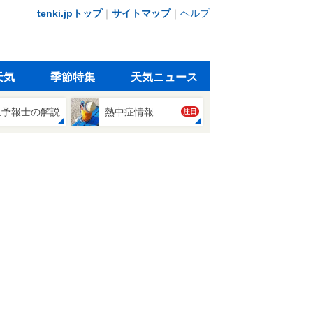
tenki.jpトップ
｜
サイトマップ
｜
ヘルプ
天気
季節特集
天気ニュース
象予報士の解説
熱中症情報
注目