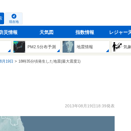
索
現在地
防災情報
天気図
指数情報
レジャー
PM2.5分布予測
地震情報
気
08月19日
18時35分頃発生した地震(最大震度1)
2013年08月19日18:39発表