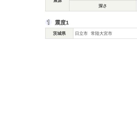
震源
深さ
震度1
茨城県
日立市
常陸大宮市