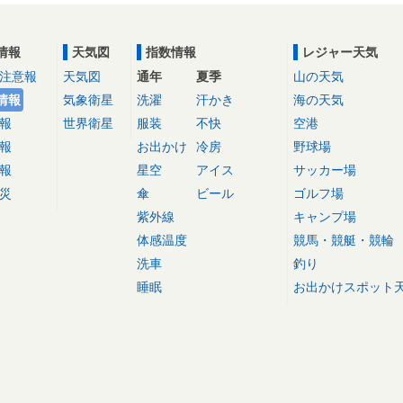
情報
天気図
指数情報
レジャー天気
注意報
天気図
通年
夏季
山の天気
情報
気象衛星
洗濯
汗かき
海の天気
報
世界衛星
服装
不快
空港
報
お出かけ
冷房
野球場
報
星空
アイス
サッカー場
災
傘
ビール
ゴルフ場
紫外線
キャンプ場
体感温度
競馬・競艇・競輪
洗車
釣り
睡眠
お出かけスポット