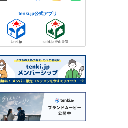
tenki.jp公式アプリ
tenki.jp
tenki.jp 登山天気