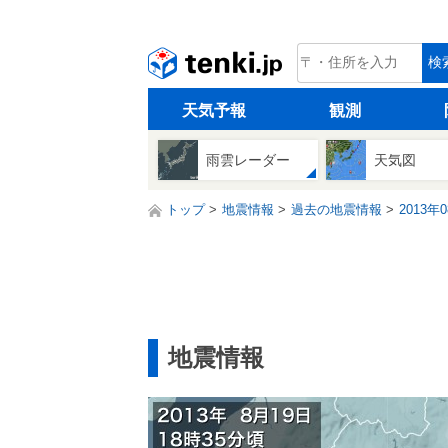
tenki.jp
検
天気予報
観測
雨雲レーダー
天気図
トップ
地震情報
過去の地震情報
2013年
地震情報