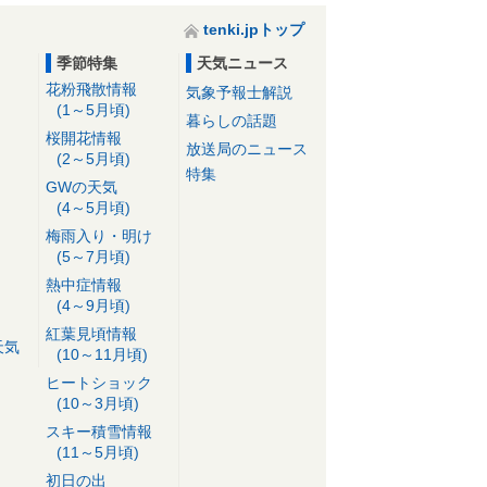
tenki.jpトップ
季節特集
天気ニュース
花粉飛散情報
気象予報士解説
(1～5月頃)
暮らしの話題
桜開花情報
放送局のニュース
(2～5月頃)
特集
GWの天気
(4～5月頃)
梅雨入り・明け
(5～7月頃)
熱中症情報
(4～9月頃)
紅葉見頃情報
天気
(10～11月頃)
ヒートショック
(10～3月頃)
スキー積雪情報
(11～5月頃)
初日の出